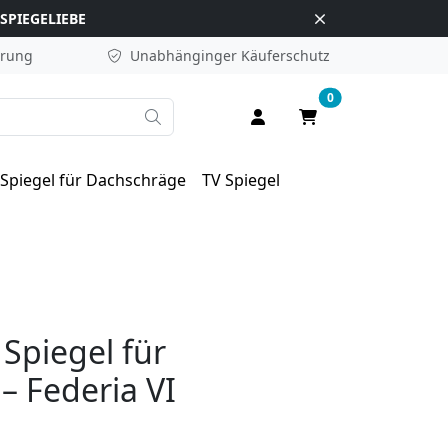
SPIEGELIEBE
erung
Unabhänginger
Käuferschutz
0
Suche
Anmelden / Registrieren
Warenkorb
Spiegel für Dachschräge
TV Spiegel
 Spiegel für
– Federia VI