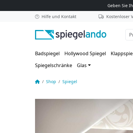
Zum Inhalt springen
Geben Sie I
Hilfe und Kontakt
Kostenloser 
Suc
Badspiegel
Hollywood Spiegel
Klappspie
Spiegelschränke
Glas
Dein Text auf Spiegel für Dachschräge – Federi
Startseite
Shop
Spiegel