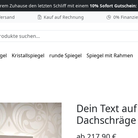
hrem Zuhause
den letzten Schliff mit einem
10% Sofort Gutschein:
Versand
Kauf auf Rechnung
0% Finanzi
he nach:
gel
Kristallspiegel
runde Spiegel
Spiegel mit Rahmen
a VI
Dein Text auf
Dachschräge 
ab
217,90
€