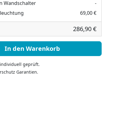
n Wandschalter
-
eleuchtung
69,00 €
286,90 €
 Dachschräge - Federia VI Menge
In den Warenkorb
ndividuell geprüft.
rschutz Garantien.