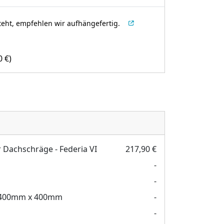
teht, empfehlen wir aufhängefertig.
00
€
)
r Dachschräge - Federia VI
217,90 €
-
-
400mm x 400mm
-
-