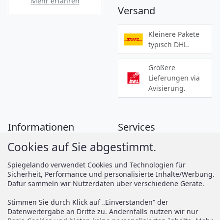
Mehr erfahren
Versand
Kleinere Pakete
typisch DHL.
Größere
Lieferungen via
Avisierung.
Informationen
Services
Cookies auf Sie abgestimmt.
Zahlung
Montageanleitungen
Versand
Spiegelando Magazin
Spiegelando verwendet Cookies und Technologien für
Sicherheit, Performance und personalisierte Inhalte/Werbung.
AGB
Dafür sammeln wir Nutzerdaten über verschiedene Geräte.
Widerruf
Support
Stimmen Sie durch Klick auf „Einverstanden“ der
Vertrag widerrufen
Datenweitergabe an Dritte zu. Andernfalls nutzen wir nur