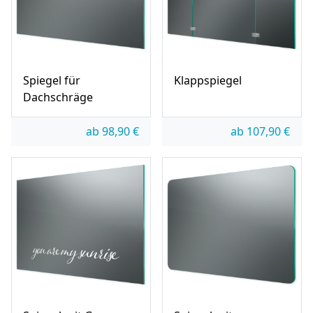
Spiegel für
Klappspiegel
Dachschräge
ab
98,90
€
ab
107,90
€