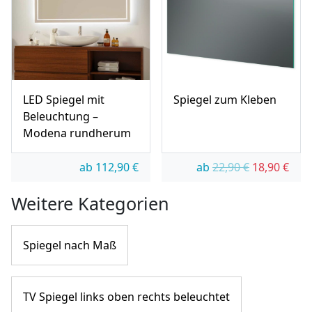
LED Spiegel mit
Spiegel zum Kleben
Beleuchtung –
Modena rundherum
Ursprünglic
Aktue
ab
112,90
€
ab
22,90
€
18,90
€
Weitere Kategorien
Spiegel nach Maß
TV Spiegel links oben rechts beleuchtet