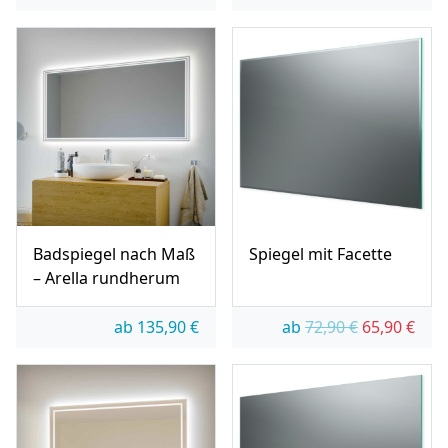
Badspiegel nach Maß
Spiegel mit Facette
– Arella rundherum
Ursprünglic
Aktue
ab
135,90
€
ab
72,90
€
65,90
€