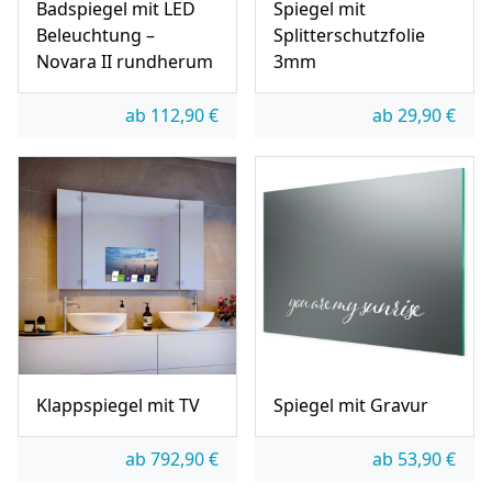
Badspiegel mit LED
Spiegel mit
Beleuchtung –
Splitterschutzfolie
Novara II rundherum
3mm
ab
112,90
€
ab
29,90
€
Klappspiegel mit TV
Spiegel mit Gravur
ab
792,90
€
ab
53,90
€