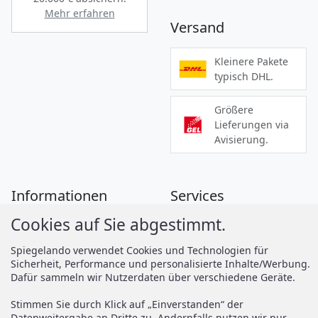
Mehr erfahren
Versand
Kleinere Pakete
typisch DHL.
Größere
Lieferungen via
Avisierung.
Informationen
Services
Cookies auf Sie abgestimmt.
Zahlung
Montageanleitungen
Versand
Spiegelando Magazin
Spiegelando verwendet Cookies und Technologien für
Sicherheit, Performance und personalisierte Inhalte/Werbung.
AGB
Dafür sammeln wir Nutzerdaten über verschiedene Geräte.
Widerruf
Support
Stimmen Sie durch Klick auf „Einverstanden“ der
Vertrag widerrufen
Datenweitergabe an Dritte zu. Andernfalls nutzen wir nur