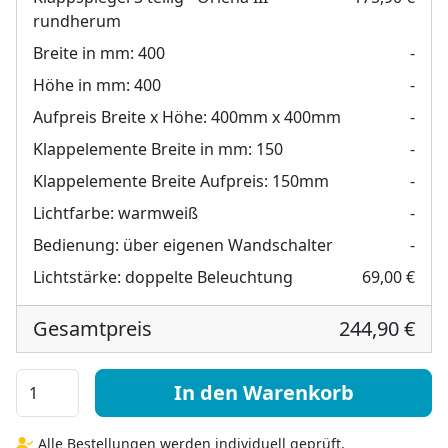
rundherum
Breite in mm:
400
-
Höhe in mm:
400
-
Aufpreis Breite x Höhe:
400mm x 400mm
-
Klappelemente Breite in mm:
150
-
Klappelemente Breite Aufpreis:
150mm
-
Lichtfarbe:
warmweiß
-
Bedienung:
über eigenen Wandschalter
-
Lichtstärke:
doppelte Beleuchtung
69,00 €
Gesamtpreis
244,90 €
Klappspiegel 3 teilig - Oriena III rundherum Menge
In den Warenkorb
Alle Bestellungen werden individuell geprüft.