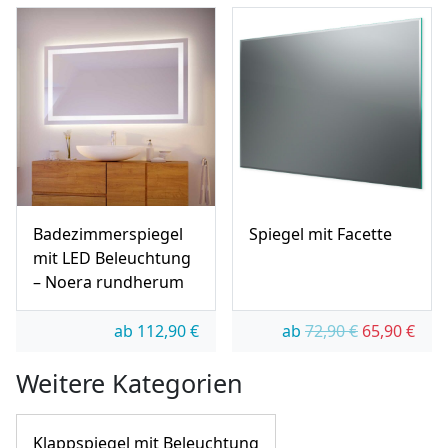
Badezimmerspiegel
Spiegel mit Facette
mit LED Beleuchtung
– Noera rundherum
Ursprünglic
Aktue
ab
112,90
€
ab
72,90
€
65,90
€
Weitere Kategorien
Klappspiegel mit Beleuchtung