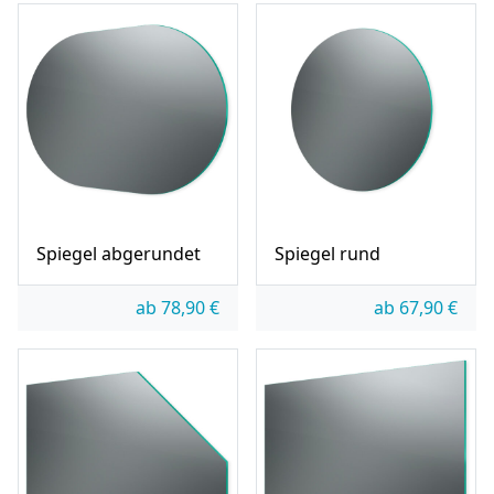
Spiegel abgerundet
Spiegel rund
ab
78,90
€
ab
67,90
€