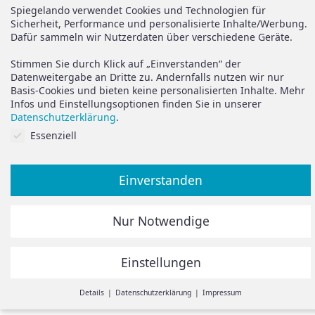
Versand
Spiegelando Magazin
Spiegelando verwendet Cookies und Technologien für
Sicherheit, Performance und personalisierte Inhalte/Werbung.
AGB
Dafür sammeln wir Nutzerdaten über verschiedene Geräte.
Widerruf
Support
Stimmen Sie durch Klick auf „Einverstanden“ der
Vertrag widerrufen
Datenweitergabe an Dritte zu. Andernfalls nutzen wir nur
Basis-Cookies und bieten keine personalisierten Inhalte. Mehr
Brauchen Sie Hilfe oder
Datenschutz
Infos und Einstellungsoptionen finden Sie in unserer
haben Sie Fragen?
Datenschutzerklärung
.
Impressum
Cookies auf Sie abgestimmt.
Essenziell
zum Hilfeportal
Einverstanden
Alle Preise inkl. der gesetzlichen MwSt.
Nur Notwendige
Die durchgestrichenen Preise entsprechen dem bisherigen
Preis in diesem Online-Shop.
Einstellungen
© Spiegelando 2024
Withdraw from contract
Details
Datenschutzerklärung
Impressum
Einstellungen