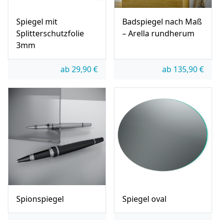
Spiegel mit
Badspiegel nach Maß
Splitterschutzfolie
– Arella rundherum
3mm
ab
29,90
€
ab
135,90
€
Spionspiegel
Spiegel oval