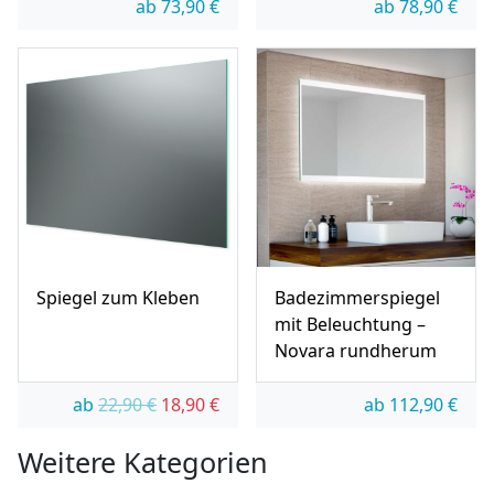
ab
73,90
€
ab
78,90
€
Spiegel zum Kleben
Badezimmerspiegel
mit Beleuchtung –
Novara rundherum
Ursprünglicher Preis war: 22,90 €
Aktueller Preis ist: 18,90 €.
ab
22,90
€
18,90
€
ab
112,90
€
Weitere Kategorien