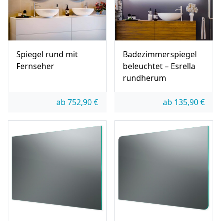
Spiegel rund mit
Badezimmerspiegel
Fernseher
beleuchtet – Esrella
rundherum
ab
752,90
€
ab
135,90
€