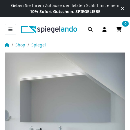
Zum Inhalt springen
Geben Sie Ihrem Zuhause
den letzten Schliff mit einem
10% Sofort Gutschein:
SPIEGELIEBE
0
Anmelden / R
Waren
LED Badspiegel für Dachschräge nach Maß – Arella C oben
Startseite
Shop
Spiegel