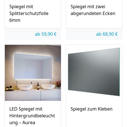
Spiegel mit
Spiegel mit zwei
Splitterschutzfolie
abgerundeten Ecken
6mm
ab
59,90
€
ab
68,90
€
LED Spiegel mit
Spiegel zum Kleben
Hintergrundbeleucht
ung – Aurea