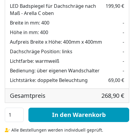
LED Badspiegel für Dachschräge nach
199,90 €
Maß - Arella C oben
Breite in mm:
400
-
Höhe in mm:
400
-
Aufpreis Breite x Höhe:
400mm x 400mm
-
Dachschräge Position:
links
-
Lichtfarbe:
warmweiß
-
Bedienung:
über eigenen Wandschalter
-
Lichtstärke:
doppelte Beleuchtung
69,00 €
Gesamtpreis
268,90 €
LED Badspiegel für Dachschräge nach Maß - Arella C ob
In den Warenkorb
Alle Bestellungen werden individuell geprüft.