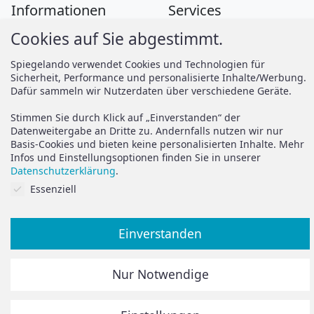
Informationen
Services
Cookies auf Sie abgestimmt.
Zahlung
Montageanleitungen
Versand
Spiegelando Magazin
Spiegelando verwendet Cookies und Technologien für
Sicherheit, Performance und personalisierte Inhalte/Werbung.
AGB
Dafür sammeln wir Nutzerdaten über verschiedene Geräte.
Widerruf
Support
Stimmen Sie durch Klick auf „Einverstanden“ der
Vertrag widerrufen
Datenweitergabe an Dritte zu. Andernfalls nutzen wir nur
Basis-Cookies und bieten keine personalisierten Inhalte. Mehr
Brauchen Sie Hilfe oder
Datenschutz
Infos und Einstellungsoptionen finden Sie in unserer
haben Sie Fragen?
Datenschutzerklärung
.
Impressum
Cookies auf Sie abgestimmt.
Essenziell
zum Hilfeportal
Einverstanden
Alle Preise inkl. der gesetzlichen MwSt.
Nur Notwendige
Die durchgestrichenen Preise entsprechen dem bisherigen
Preis in diesem Online-Shop.