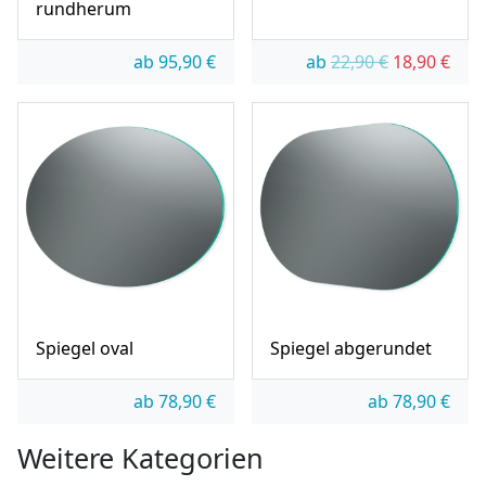
rundherum
Ursprünglic
Aktue
ab
95,90
€
ab
22,90
€
18,90
€
Spiegel oval
Spiegel abgerundet
ab
78,90
€
ab
78,90
€
Weitere Kategorien