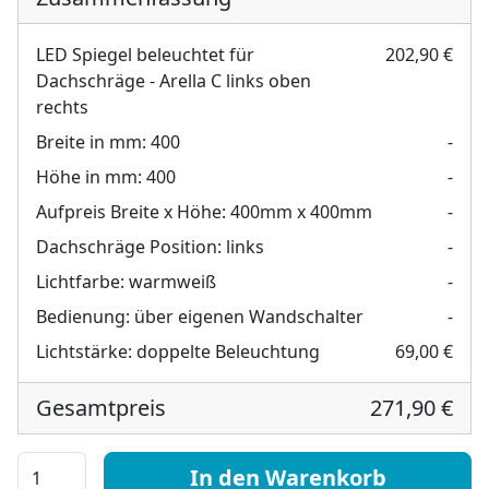
LED Spiegel beleuchtet für
202,90 €
Dachschräge - Arella C links oben
rechts
Breite in mm:
400
-
Höhe in mm:
400
-
Aufpreis Breite x Höhe:
400mm x 400mm
-
Dachschräge Position:
links
-
Lichtfarbe:
warmweiß
-
Bedienung:
über eigenen Wandschalter
-
Lichtstärke:
doppelte Beleuchtung
69,00 €
Gesamtpreis
271,90 €
LED Spiegel beleuchtet für Dachschräge - Arella C links
In den Warenkorb