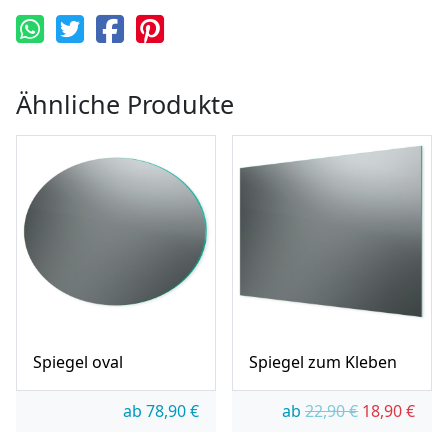
Ähnliche Produkte
Spiegel oval
Spiegel zum Kleben
Ursprünglic
Aktue
ab
78,90
€
ab
22,90
€
18,90
€