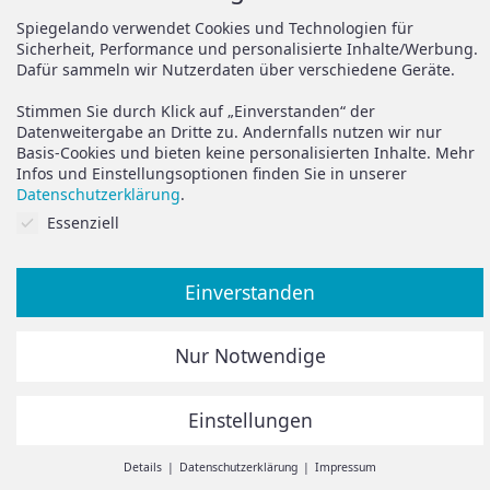
Versand
Spiegelando Magazin
Spiegelando verwendet Cookies und Technologien für
Sicherheit, Performance und personalisierte Inhalte/Werbung.
AGB
Dafür sammeln wir Nutzerdaten über verschiedene Geräte.
Widerruf
Support
Stimmen Sie durch Klick auf „Einverstanden“ der
Vertrag widerrufen
Datenweitergabe an Dritte zu. Andernfalls nutzen wir nur
Basis-Cookies und bieten keine personalisierten Inhalte. Mehr
Brauchen Sie Hilfe oder
Datenschutz
Infos und Einstellungsoptionen finden Sie in unserer
haben Sie Fragen?
Datenschutzerklärung
.
Impressum
Cookies auf Sie abgestimmt.
Essenziell
zum Hilfeportal
Einverstanden
Alle Preise inkl. der gesetzlichen MwSt.
Nur Notwendige
Die durchgestrichenen Preise entsprechen dem bisherigen
Preis in diesem Online-Shop.
Einstellungen
© Spiegelando 2024
Withdraw from contract
Details
Datenschutzerklärung
Impressum