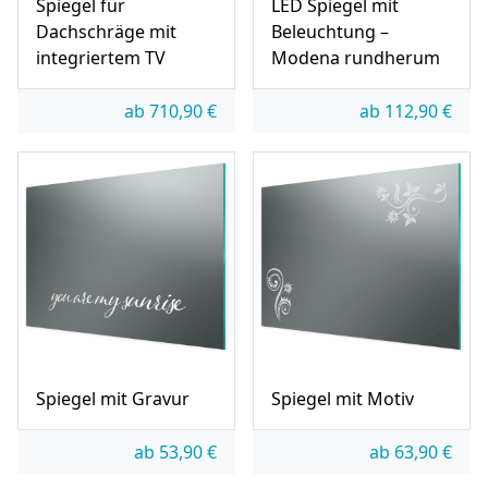
Spiegel für
LED Spiegel mit
Dachschräge mit
Beleuchtung –
integriertem TV
Modena rundherum
ab
710,90
€
ab
112,90
€
Spiegel mit Gravur
Spiegel mit Motiv
ab
53,90
€
ab
63,90
€