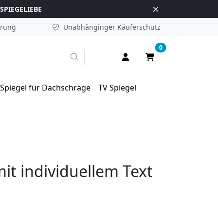
SPIEGELIEBE
erung
Unabhänginger
Käuferschutz
0
Suche
Anmelden / Registrieren
Warenkorb
Spiegel für Dachschräge
TV Spiegel
it individuellem Text