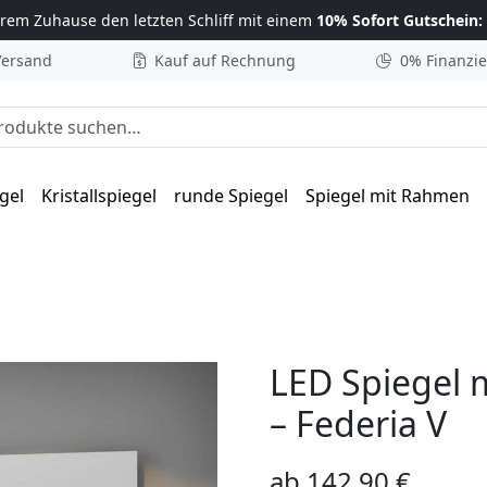
hrem Zuhause
den letzten Schliff mit einem
10% Sofort Gutschein:
Versand
Kauf auf Rechnung
0% Finanzi
he nach:
gel
Kristallspiegel
runde Spiegel
Spiegel mit Rahmen
LED Spiegel m
– Federia V
ab
142,90
€