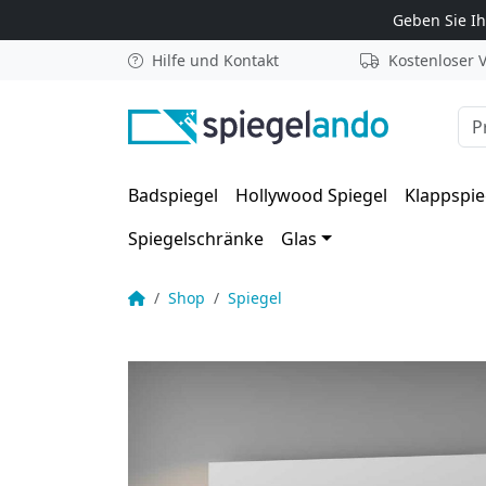
Zum Inhalt springen
Geben Sie I
Hilfe und Kontakt
Kostenloser 
Suc
Badspiegel
Hollywood Spiegel
Klappspie
Spiegelschränke
Glas
LED Spiegel mit individuellem Text – Federia V
Startseite
Shop
Spiegel