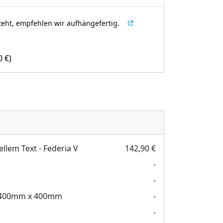
teht, empfehlen wir aufhängefertig.
00
€
)
ellem Text - Federia V
142,90 €
-
-
400mm x 400mm
-
-