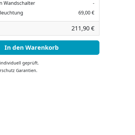
n Wandschalter
-
eleuchtung
69,00 €
211,90 €
lem Text - Federia V Menge
In den Warenkorb
ndividuell geprüft.
rschutz Garantien.