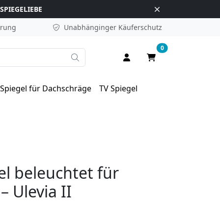
SPIEGELIEBE
erung
Unabhänginger
Käuferschutz
0
Suche
Anmelden / Registrieren
Warenkorb
Spiegel für Dachschräge
TV Spiegel
l beleuchtet für
 Ulevia II