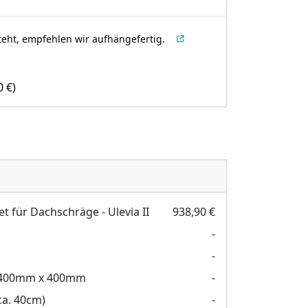
teht, empfehlen wir aufhängefertig.
00
€
)
t für Dachschräge - Ulevia II
938,90 €
-
-
400mm x 400mm
-
(ca. 40cm)
-