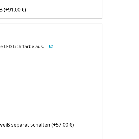
B
(+
91,00
€
)
e LED Lichtfarbe aus.
eiß separat schalten (+57,00 €)