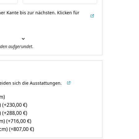
er Kante bis zur nächsten.
Klicken für
den aufgerundet.
eiden sich die Ausstattungen.
cm)
)
(+
230,00
€
)
)
(+
288,00
€
)
cm)
(+
716,00
€
)
9cm)
(+
807,00
€
)