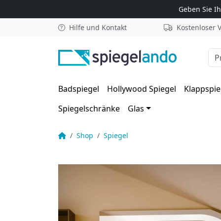
Zum Inhalt springen
Geben Sie I
Hilfe und Kontakt
Kostenloser 
Suc
Badspiegel
Hollywood Spiegel
Klappspie
Spiegelschränke
Glas
LED TV Spiegel beleuchtet für Dachschräge – Ul
Startseite
Shop
Spiegel