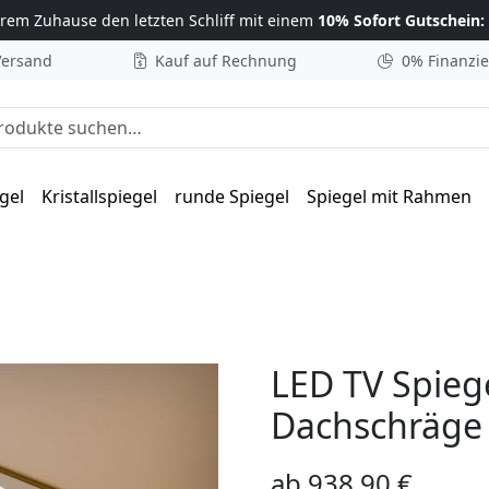
hrem Zuhause
den letzten Schliff mit einem
10% Sofort Gutschein:
Versand
Kauf auf Rechnung
0% Finanzi
he nach:
gel
Kristallspiegel
runde Spiegel
Spiegel mit Rahmen
evia II
LED TV Spiege
Dachschräge –
ab
938,90
€