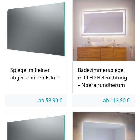
Spiegel mit einer
Badezimmerspiegel
abgerundeten Ecken
mit LED Beleuchtung
– Noera rundherum
ab
58,90
€
ab
112,90
€