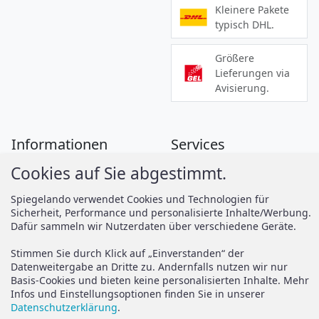
Kleinere Pakete
typisch DHL.
Größere
Lieferungen via
Avisierung.
Informationen
Services
Cookies auf Sie abgestimmt.
Zahlung
Montageanleitungen
Versand
Spiegelando Magazin
Spiegelando verwendet Cookies und Technologien für
Sicherheit, Performance und personalisierte Inhalte/Werbung.
AGB
Dafür sammeln wir Nutzerdaten über verschiedene Geräte.
Widerruf
Support
Stimmen Sie durch Klick auf „Einverstanden“ der
Vertrag widerrufen
Datenweitergabe an Dritte zu. Andernfalls nutzen wir nur
Basis-Cookies und bieten keine personalisierten Inhalte. Mehr
Brauchen Sie Hilfe oder
Datenschutz
Infos und Einstellungsoptionen finden Sie in unserer
haben Sie Fragen?
Datenschutzerklärung
.
Impressum