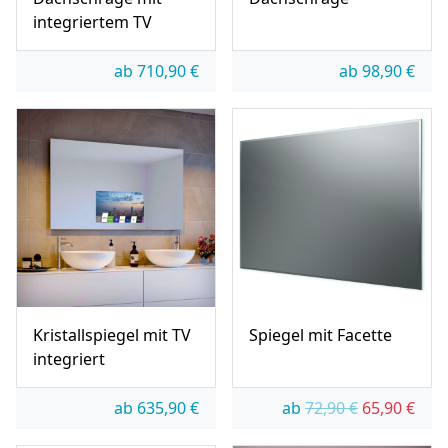
integriertem TV
ab
710,90
€
ab
98,90
€
Kristallspiegel mit TV
Spiegel mit Facette
integriert
Ursprünglic
Aktue
ab
635,90
€
ab
72,90
€
65,90
€