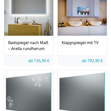
Badspiegel nach Maß
Klappspiegel mit TV
– Arella rundherum
ab
135,90
€
ab
792,90
€