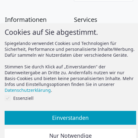
Informationen
Services
Cookies auf Sie abgestimmt.
Zahlung
Montageanleitungen
Versand
Spiegelando Magazin
Spiegelando verwendet Cookies und Technologien für
Sicherheit, Performance und personalisierte Inhalte/Werbung.
AGB
Dafür sammeln wir Nutzerdaten über verschiedene Geräte.
Widerruf
Support
Stimmen Sie durch Klick auf „Einverstanden“ der
Vertrag widerrufen
Datenweitergabe an Dritte zu. Andernfalls nutzen wir nur
Basis-Cookies und bieten keine personalisierten Inhalte. Mehr
Brauchen Sie Hilfe oder
Datenschutz
Infos und Einstellungsoptionen finden Sie in unserer
haben Sie Fragen?
Datenschutzerklärung
.
Impressum
Cookies auf Sie abgestimmt.
Essenziell
zum Hilfeportal
Einverstanden
Alle Preise inkl. der gesetzlichen MwSt.
Nur Notwendige
Die durchgestrichenen Preise entsprechen dem bisherigen