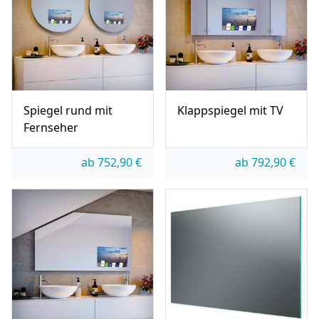
Spiegel rund mit
Klappspiegel mit TV
Fernseher
ab
752,90
€
ab
792,90
€