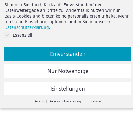
Support
Stimmen Sie durch Klick auf „Einverstanden“ der
Vertrag widerrufen
Datenweitergabe an Dritte zu. Andernfalls nutzen wir nur
Basis-Cookies und bieten keine personalisierten Inhalte. Mehr
Brauchen Sie Hilfe oder
Datenschutz
Infos und Einstellungsoptionen finden Sie in unserer
haben Sie Fragen?
Datenschutzerklärung
.
Impressum
Cookies auf Sie abgestimmt.
Essenziell
zum Hilfeportal
Einverstanden
Alle Preise inkl. der gesetzlichen MwSt.
Nur Notwendige
Die durchgestrichenen Preise entsprechen dem bisherigen
Preis in diesem Online-Shop.
Einstellungen
© Spiegelando 2024
Withdraw from contract
Details
Datenschutzerklärung
Impressum
Einstellungen
Hier ist eine Übersicht unserer Cookies. Sie können Kategorien
zustimmen oder einzelne Cookies auswählen und Infos
einsehen.