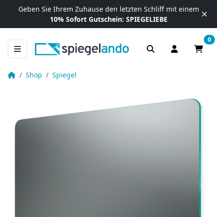
Zum Inhalt springen
Geben Sie Ihrem Zuhause
den letzten Schliff mit einem
10% Sofort Gutschein:
SPIEGELIEBE
0
Anmelden / R
Waren
Spiegel mit abgerundeten Ecken
Startseite
Shop
Spiegel