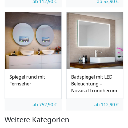
ab
112,90
€
ab
53,90
€
Spiegel rund mit
Badspiegel mit LED
Fernseher
Beleuchtung –
Novara II rundherum
ab
752,90
€
ab
112,90
€
Weitere Kategorien