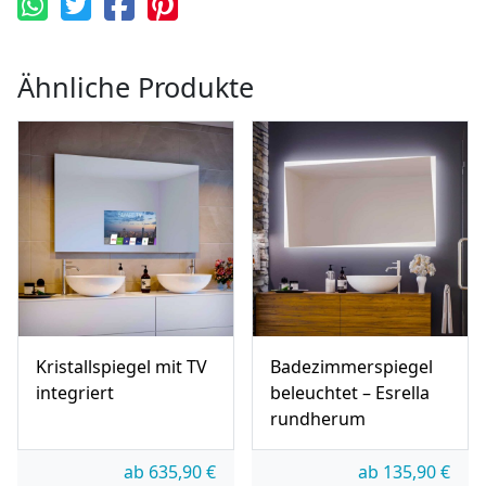
Ähnliche Produkte
Kristallspiegel mit TV
Badezimmerspiegel
integriert
beleuchtet – Esrella
rundherum
ab
635,90
€
ab
135,90
€