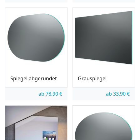
Spiegel abgerundet
Grauspiegel
ab
78,90
€
ab
33,90
€