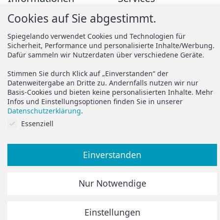
Cookies auf Sie abgestimmt.
Zahlung
Montageanleitungen
Versand
Spiegelando Magazin
Spiegelando verwendet Cookies und Technologien für
Sicherheit, Performance und personalisierte Inhalte/Werbung.
AGB
Dafür sammeln wir Nutzerdaten über verschiedene Geräte.
Widerruf
Support
Stimmen Sie durch Klick auf „Einverstanden“ der
Vertrag widerrufen
Datenweitergabe an Dritte zu. Andernfalls nutzen wir nur
Basis-Cookies und bieten keine personalisierten Inhalte. Mehr
Brauchen Sie Hilfe oder
Datenschutz
Infos und Einstellungsoptionen finden Sie in unserer
haben Sie Fragen?
Datenschutzerklärung
.
Impressum
Cookies auf Sie abgestimmt.
Essenziell
zum Hilfeportal
Einverstanden
Alle Preise inkl. der gesetzlichen MwSt.
Nur Notwendige
Die durchgestrichenen Preise entsprechen dem bisherigen
Preis in diesem Online-Shop.
Einstellungen
© Spiegelando 2024