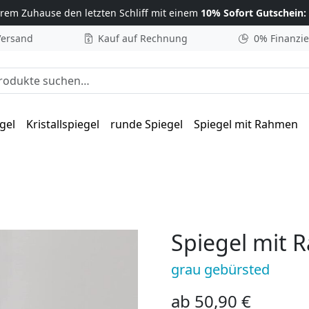
hrem Zuhause
den letzten Schliff mit einem
10% Sofort Gutschein:
Versand
Kauf auf Rechnung
0% Finanzi
he nach:
gel
Kristallspiegel
runde Spiegel
Spiegel mit Rahmen
Spiegel mit 
grau gebürsted
ab
50,90
€