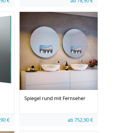
,90
€
ab
78,90
€
Spiegel rund mit Fernseher
,90
€
ab
752,90
€