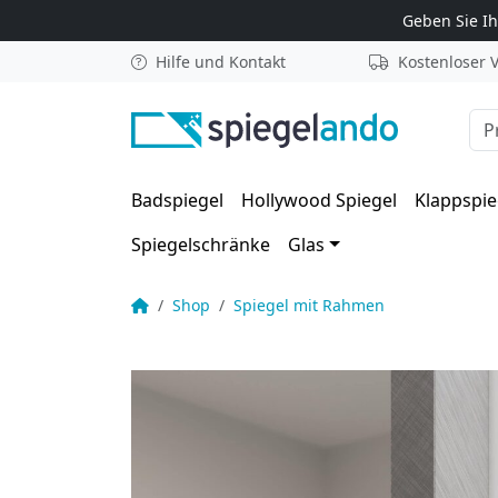
Zum Inhalt springen
Geben Sie I
Hilfe und Kontakt
Kostenloser 
Suc
Badspiegel
Hollywood Spiegel
Klappspie
Spiegelschränke
Glas
Spiegel mit Rahmen – Livela
Startseite
Shop
Spiegel mit Rahmen