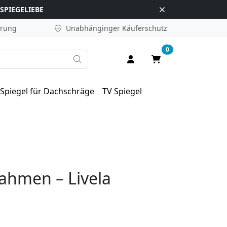
SPIEGELIEBE
erung
Unabhänginger
Käuferschutz
0
Suche
Anmelden / Registrieren
Warenkorb
Spiegel für Dachschräge
TV Spiegel
Rahmen – Livela