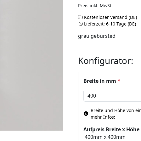
Preis inkl. MwSt.
Kostenloser Versand (DE)
Lieferzeit: 6-10 Tage (DE)
Spiegel mit Rahmen in
Livela
grau gebürsted
Konfigurator:
Breite in mm
*
Breite und Höhe von ein
mehr Infos:
Aufpreis Breite x Höhe