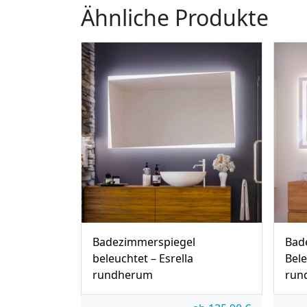
Ähnliche Produkte
Badezimmerspiegel
Bad
beleuchtet – Esrella
Bel
rundherum
run