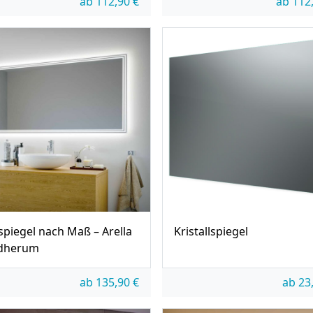
ab
112,90
€
ab
112
piegel nach Maß – Arella
Kristallspiegel
dherum
ab
135,90
€
ab
23