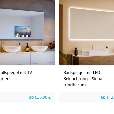
tallspiegel mit TV
Badspiegel mit LED
griert
Beleuchtung – Siena
rundherum
ab
635,90
€
ab
112