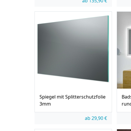
ab
135,90
€
Spiegel mit Splitterschutzfolie
Bads
3mm
run
ab
29,90
€