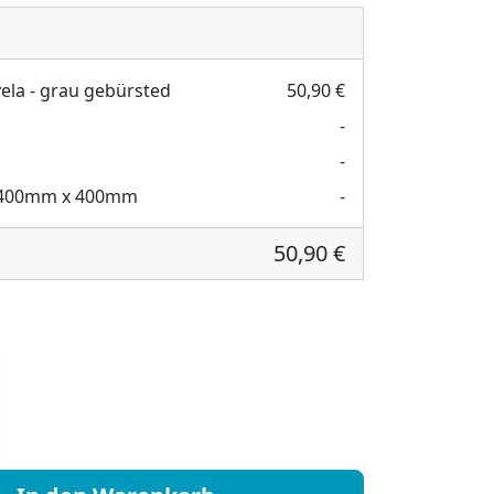
vela - grau gebürsted
50,90 €
-
-
400mm x 400mm
-
50,90 €
la Menge