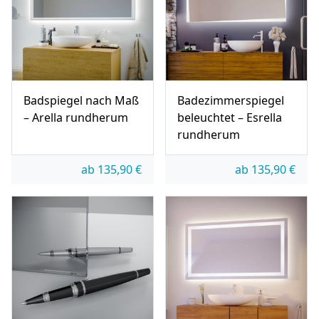
Badspiegel nach Maß
Badezimmerspiegel
– Arella rundherum
beleuchtet – Esrella
rundherum
ab
135,90
€
ab
135,90
€