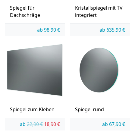
Spiegel für
Kristallspiegel mit TV
Dachschräge
integriert
ab
98,90
€
ab
635,90
€
Spiegel zum Kleben
Spiegel rund
Ursprünglicher Preis war: 22,90 €
Aktueller Preis ist: 18,90 €.
ab
22,90
€
18,90
€
ab
67,90
€