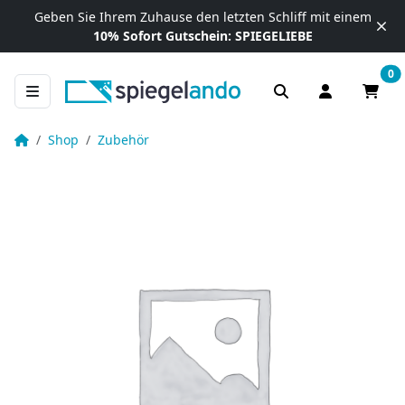
Zum Inhalt springen
Geben Sie Ihrem Zuhause
den letzten Schliff mit einem
10% Sofort Gutschein:
SPIEGELIEBE
0
Anmelden / R
Waren
Trafo
Startseite
Shop
Zubehör