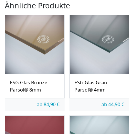
Ähnliche Produkte
ESG Glas Bronze
ESG Glas Grau
Parsol® 8mm
Parsol® 4mm
ab
84,90
€
ab
44,90
€