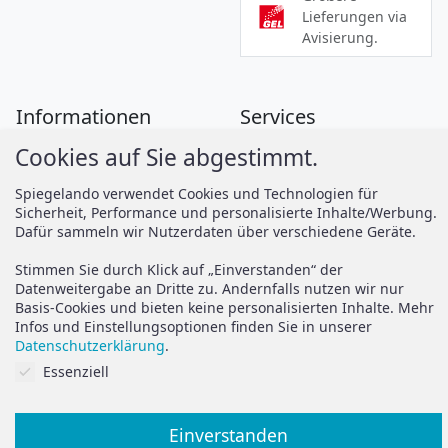
Lieferungen via
Avisierung.
Informationen
Services
Cookies auf Sie abgestimmt.
Zahlung
Montageanleitungen
Versand
Spiegelando Magazin
Spiegelando verwendet Cookies und Technologien für
Sicherheit, Performance und personalisierte Inhalte/Werbung.
AGB
Dafür sammeln wir Nutzerdaten über verschiedene Geräte.
Widerruf
Support
Stimmen Sie durch Klick auf „Einverstanden“ der
Vertrag widerrufen
Datenweitergabe an Dritte zu. Andernfalls nutzen wir nur
Basis-Cookies und bieten keine personalisierten Inhalte. Mehr
Brauchen Sie Hilfe oder
Datenschutz
Infos und Einstellungsoptionen finden Sie in unserer
haben Sie Fragen?
Datenschutzerklärung
.
Impressum
Cookies auf Sie abgestimmt.
Essenziell
zum Hilfeportal
Einverstanden