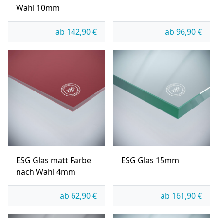
Wahl 10mm
ab
142,90
€
ab
96,90
€
ESG Glas matt Farbe
ESG Glas 15mm
nach Wahl 4mm
ab
62,90
€
ab
161,90
€