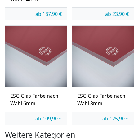
ab
187,90
€
ab
23,90
€
ESG Glas Farbe nach
ESG Glas Farbe nach
Wahl 6mm
Wahl 8mm
ab
109,90
€
ab
125,90
€
Weitere Kategorien