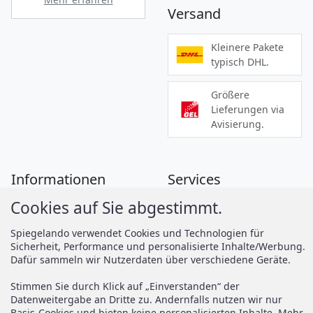
Versand
Kleinere Pakete
typisch DHL.
Größere
Lieferungen via
Avisierung.
Informationen
Services
Cookies auf Sie abgestimmt.
Zahlung
Montageanleitungen
Versand
Spiegelando Magazin
Spiegelando verwendet Cookies und Technologien für
Sicherheit, Performance und personalisierte Inhalte/Werbung.
AGB
Dafür sammeln wir Nutzerdaten über verschiedene Geräte.
Widerruf
Support
Stimmen Sie durch Klick auf „Einverstanden“ der
Vertrag widerrufen
Datenweitergabe an Dritte zu. Andernfalls nutzen wir nur
Basis-Cookies und bieten keine personalisierten Inhalte. Mehr