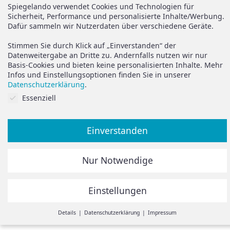
Versand
Spiegelando Magazin
Spiegelando verwendet Cookies und Technologien für
Sicherheit, Performance und personalisierte Inhalte/Werbung.
AGB
Dafür sammeln wir Nutzerdaten über verschiedene Geräte.
Widerruf
Support
Stimmen Sie durch Klick auf „Einverstanden“ der
Vertrag widerrufen
Datenweitergabe an Dritte zu. Andernfalls nutzen wir nur
Basis-Cookies und bieten keine personalisierten Inhalte. Mehr
Brauchen Sie Hilfe oder
Datenschutz
Infos und Einstellungsoptionen finden Sie in unserer
haben Sie Fragen?
Datenschutzerklärung
.
Impressum
Cookies auf Sie abgestimmt.
Essenziell
zum Hilfeportal
Einverstanden
Alle Preise inkl. der gesetzlichen MwSt.
Nur Notwendige
Die durchgestrichenen Preise entsprechen dem bisherigen
Preis in diesem Online-Shop.
Einstellungen
© Spiegelando 2024
Withdraw from contract
Details
Datenschutzerklärung
Impressum
Einstellungen