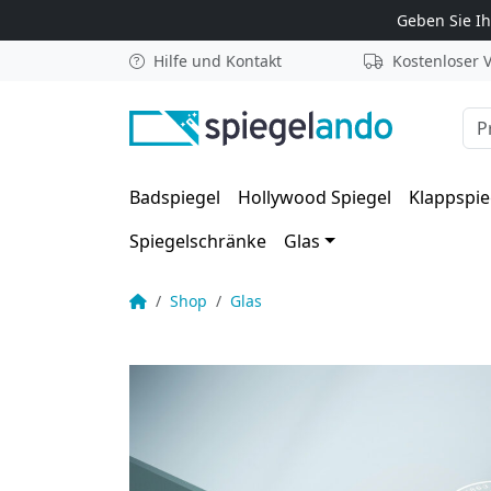
Zum Inhalt springen
Geben Sie I
Hilfe und Kontakt
Kostenloser 
Suc
Badspiegel
Hollywood Spiegel
Klappspie
Spiegelschränke
Glas
VSG TVG Glas matt 20mm
Startseite
Shop
Glas