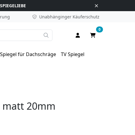
SPIEGELIEBE
erung
Unabhänginger
Käuferschutz
0
Suche
Anmelden / Registrieren
Warenkorb
Spiegel für Dachschräge
TV Spiegel
s matt 20mm