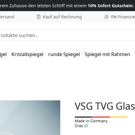
hrem Zuhause
den letzten Schliff mit einem
10% Sofort Gutschein:
Versand
Kauf auf Rechnung
0% Finanzi
he nach:
gel
Kristallspiegel
runde Spiegel
Spiegel mit Rahmen
VSG TVG Gla
Made in Germany
Glas
ID