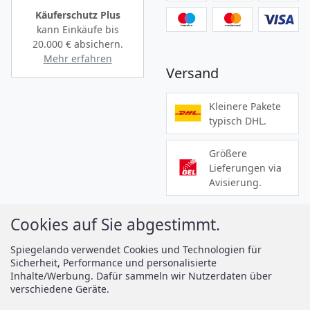
Käuferschutz Plus
kann Einkäufe bis
20.000 €
absichern.
Mehr erfahren
Versand
Kleinere Pakete
typisch DHL.
Größere
Lieferungen via
Avisierung.
Cookies auf Sie abgestimmt.
Informationen
Services
Spiegelando verwendet Cookies und Technologien für
Sicherheit, Performance und personalisierte
Zahlung
Montageanleitungen
Inhalte/Werbung. Dafür sammeln wir Nutzerdaten über
Versand
Spiegelando Magazin
verschiedene Geräte.
AGB