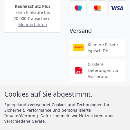
Käuferschutz Plus
kann Einkäufe bis
20.000 €
absichern.
Mehr erfahren
Versand
Kleinere Pakete
typisch DHL.
Größere
Lieferungen via
Avisierung.
Cookies auf Sie abgestimmt.
Informationen
Services
Spiegelando verwendet Cookies und Technologien für
Sicherheit, Performance und personalisierte
Zahlung
Montageanleitungen
Inhalte/Werbung. Dafür sammeln wir Nutzerdaten über
Versand
Spiegelando Magazin
verschiedene Geräte.
AGB