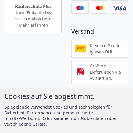
Käuferschutz Plus
kann Einkäufe bis
20.000 €
absichern.
Mehr erfahren
Versand
Kleinere Pakete
typisch DHL.
Größere
Lieferungen via
Avisierung.
Cookies auf Sie abgestimmt.
Informationen
Services
Spiegelando verwendet Cookies und Technologien für
Sicherheit, Performance und personalisierte
Zahlung
Montageanleitungen
Inhalte/Werbung. Dafür sammeln wir Nutzerdaten über
Versand
Spiegelando Magazin
verschiedene Geräte.
AGB