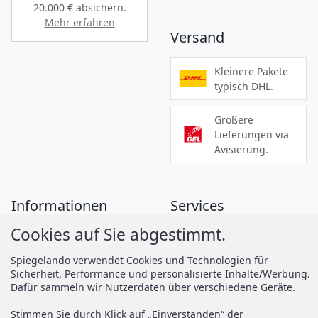
20.000 €
absichern.
Mehr erfahren
Versand
Kleinere Pakete
typisch DHL.
Größere
Lieferungen via
Avisierung.
Informationen
Services
Cookies auf Sie abgestimmt.
Zahlung
Montageanleitungen
Versand
Spiegelando Magazin
Spiegelando verwendet Cookies und Technologien für
Sicherheit, Performance und personalisierte Inhalte/Werbung.
AGB
Dafür sammeln wir Nutzerdaten über verschiedene Geräte.
Widerruf
Support
Stimmen Sie durch Klick auf „Einverstanden“ der