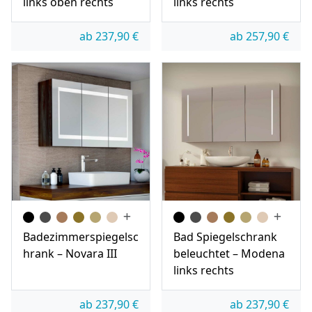
links oben rechts
links rechts
ab
237,90
€
ab
257,90
€
Badezimmerspiegelsc
Bad Spiegelschrank
hrank – Novara III
beleuchtet – Modena
links rechts
ab
237,90
€
ab
237,90
€