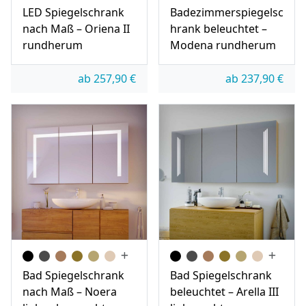
LED Spiegelschrank
Badezimmerspiegelsc
nach Maß – Oriena II
hrank beleuchtet –
rundherum
Modena rundherum
ab
257,90
€
ab
237,90
€
Bad Spiegelschrank
Bad Spiegelschrank
nach Maß – Noera
beleuchtet – Arella III