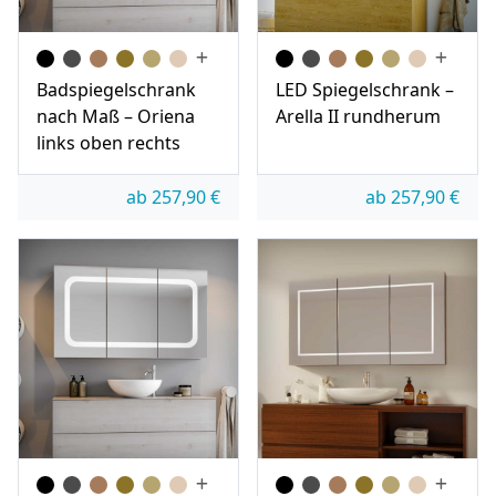
Badspiegelschrank
LED Spiegelschrank –
nach Maß – Oriena
Arella II rundherum
links oben rechts
ab
257,90
€
ab
257,90
€