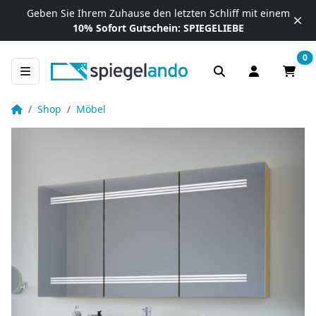
Zum Inhalt springen
Geben Sie Ihrem Zuhause
den letzten Schliff mit einem
10% Sofort Gutschein:
SPIEGELIEBE
0
Anmelden / R
Waren
Bad Spiegelschrank – Arella II oben unten
Startseite
Shop
Möbel