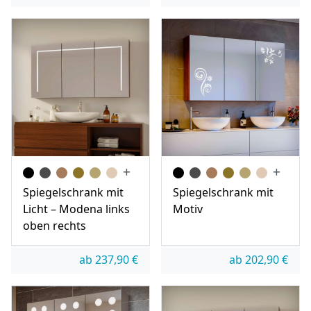
Spiegelschrank mit
Spiegelschrank mit
Licht – Modena links
Motiv
oben rechts
ab
237,90
€
ab
202,90
€