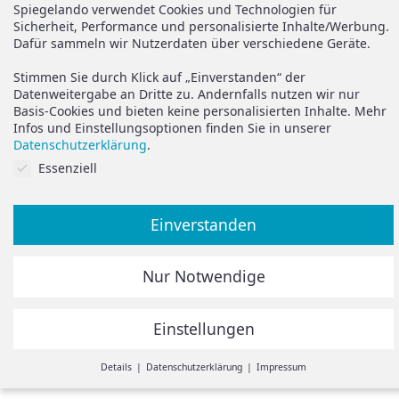
Versand
Spiegelando Magazin
Spiegelando verwendet Cookies und Technologien für
Sicherheit, Performance und personalisierte Inhalte/Werbung.
AGB
Dafür sammeln wir Nutzerdaten über verschiedene Geräte.
Widerruf
Support
Stimmen Sie durch Klick auf „Einverstanden“ der
Vertrag widerrufen
Datenweitergabe an Dritte zu. Andernfalls nutzen wir nur
Basis-Cookies und bieten keine personalisierten Inhalte. Mehr
Brauchen Sie Hilfe oder
Datenschutz
Infos und Einstellungsoptionen finden Sie in unserer
haben Sie Fragen?
Datenschutzerklärung
.
Impressum
Cookies auf Sie abgestimmt.
Essenziell
zum Hilfeportal
Einverstanden
Alle Preise inkl. der gesetzlichen MwSt.
Nur Notwendige
Die durchgestrichenen Preise entsprechen dem bisherigen
Preis in diesem Online-Shop.
Einstellungen
© Spiegelando 2024
Withdraw from contract
Details
Datenschutzerklärung
Impressum
Einstellungen