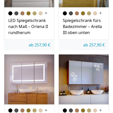
LED Spiegelschrank
Spiegelschrank fürs
nach Maß – Oriena II
Badezimmer – Arella
rundherum
III oben unten
ab
257,90
€
ab
257,90
€