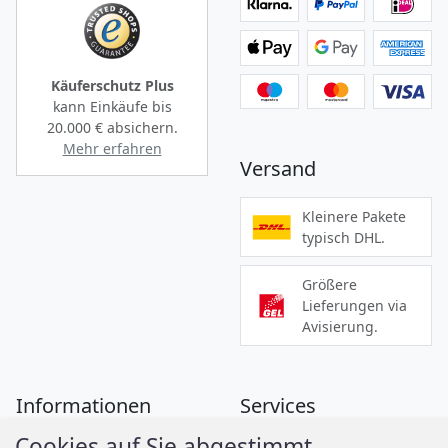
Käuferschutz Plus
kann Einkäufe bis
20.000 €
absichern.
Mehr erfahren
Versand
Kleinere Pakete
typisch DHL.
Größere
Lieferungen via
Avisierung.
Informationen
Services
Cookies auf Sie abgestimmt.
Zahlung
Montageanleitungen