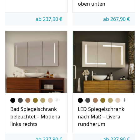
oben unten
ab
237,90
€
ab
267,90
€
Bad Spiegelschrank
LED Spiegelschrank
beleuchtet – Modena
nach Maß – Livera
links rechts
rundherum
ab
237,90
€
ab
237,90
€