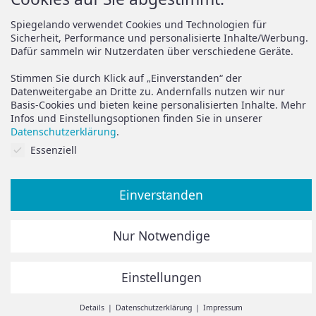
Versand
Spiegelando Magazin
Spiegelando verwendet Cookies und Technologien für
Sicherheit, Performance und personalisierte Inhalte/Werbung.
AGB
Dafür sammeln wir Nutzerdaten über verschiedene Geräte.
Widerruf
Support
Stimmen Sie durch Klick auf „Einverstanden“ der
Vertrag widerrufen
Datenweitergabe an Dritte zu. Andernfalls nutzen wir nur
Basis-Cookies und bieten keine personalisierten Inhalte. Mehr
Brauchen Sie Hilfe oder
Datenschutz
Infos und Einstellungsoptionen finden Sie in unserer
haben Sie Fragen?
Datenschutzerklärung
.
Impressum
Cookies auf Sie abgestimmt.
Essenziell
zum Hilfeportal
Einverstanden
Alle Preise inkl. der gesetzlichen MwSt.
Nur Notwendige
Die durchgestrichenen Preise entsprechen dem bisherigen
Preis in diesem Online-Shop.
Einstellungen
© Spiegelando 2024
Withdraw from contract
Details
Datenschutzerklärung
Impressum