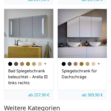
Bad Spiegelschrank
Spiegelschrank für
beleuchtet – Arella III
Dachschräge
links rechts
ab
257,90
€
ab
369,90
€
Weitere Kategorien