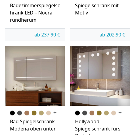
Badezimmerspiegelsc
Spiegelschrank mit
hrank LED – Noera
Motiv
rundherum
ab
237,90
€
ab
202,90
€
Bad Spiegelschrank –
Hollywood
Modena oben unten
Spiegelschrank fürs