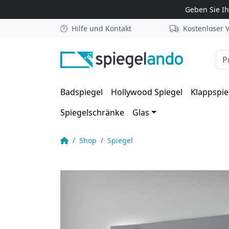
Zum Inhalt springen
Geben Sie I
Hilfe und Kontakt
Kostenloser 
Suc
Badspiegel
Hollywood Spiegel
Klappspie
Spiegelschränke
Glas
Badezimmer Klappspiegel mit Beleuchtung – Arel
Startseite
Shop
Spiegel