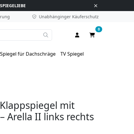
SPIEGELIEBE
erung
Unabhänginger
Käuferschutz
0
Suche
Anmelden / Registrieren
Warenkorb
Spiegel für Dachschräge
TV Spiegel
lappspiegel mit
Arella II links rechts