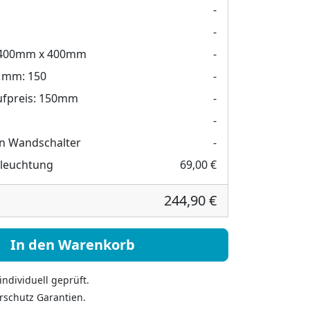
-
-
400mm x 400mm
-
n mm:
150
-
fpreis:
150mm
-
-
n Wandschalter
-
eleuchtung
69,00 €
244,90 €
it Beleuchtung - Arella II links rechts Menge
In den Warenkorb
ndividuell geprüft.
rschutz Garantien.