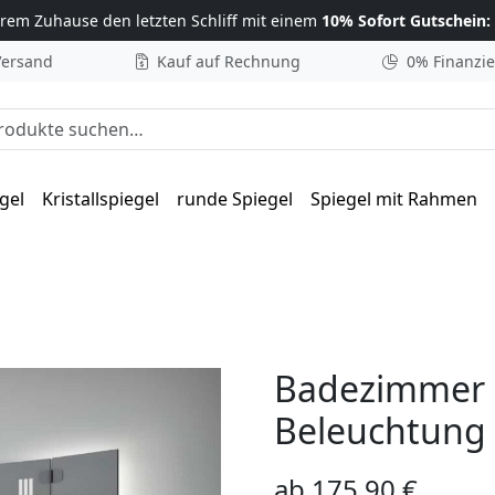
hrem Zuhause
den letzten Schliff mit einem
10% Sofort Gutschein:
Versand
Kauf auf Rechnung
0% Finanzi
he nach:
gel
Kristallspiegel
runde Spiegel
Spiegel mit Rahmen
la II links rechts
Badezimmer K
Beleuchtung – 
ab
175,90
€