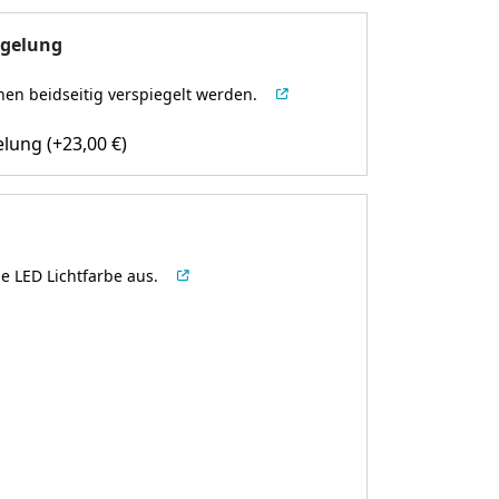
egelung
en beidseitig verspiegelt werden.
elung
(+
23,00
€
)
e LED Lichtfarbe aus.