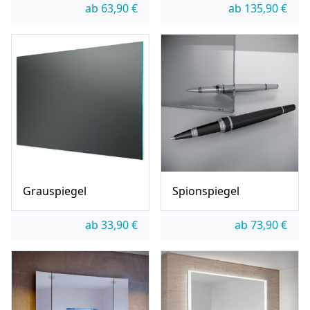
ab
63,90
€
ab
135,90
€
Grauspiegel
Spionspiegel
ab
33,90
€
ab
73,90
€