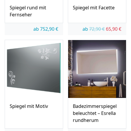
Spiegel rund mit
Spiegel mit Facette
Fernseher
Ursprünglic
Aktue
ab
752,90
€
ab
72,90
€
65,90
€
Spiegel mit Motiv
Badezimmerspiegel
beleuchtet – Esrella
rundherum