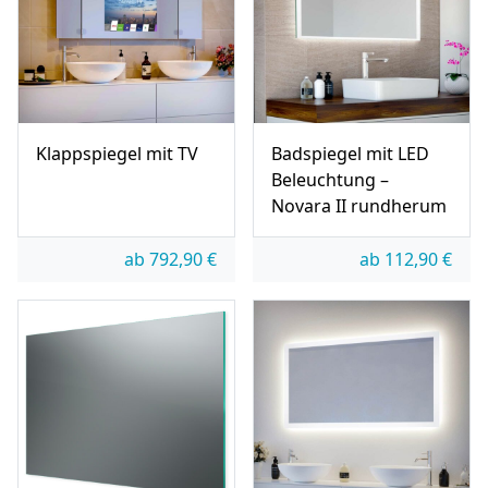
Klappspiegel mit TV
Badspiegel mit LED
Beleuchtung –
Novara II rundherum
ab
792,90
€
ab
112,90
€