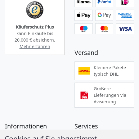
Käuferschutz Plus
kann Einkäufe bis
20.000 €
absichern.
Mehr erfahren
Versand
Kleinere Pakete
typisch DHL.
Größere
Lieferungen via
Avisierung.
Informationen
Services
Cookies auf Sie abgestimmt.
Zahlung
Montageanleitungen