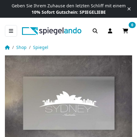
Zum Inhalt springen
Geben Sie Ihrem Zuhause
den letzten Schliff mit einem
10% Sofort Gutschein:
SPIEGELIEBE
0
Anmelden / R
Waren
Deko Wandspiegel mit Beleuchtung – Sydney
Startseite
Shop
Spiegel