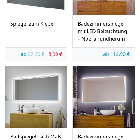
Spiegel zum Kleben
Badezimmerspiegel
mit LED Beleuchtung
– Noera rundherum
Ursprünglicher Preis war: 22,90 €
Aktueller Preis ist: 18,90 €.
ab
22,90
€
18,90
€
ab
112,90
€
Badspiegel nach Maß
Badezimmerspiegel