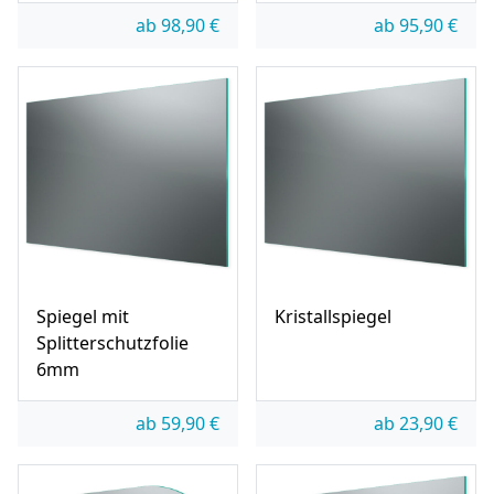
ab
98,90
€
ab
95,90
€
Spiegel mit
Kristallspiegel
Splitterschutzfolie
6mm
ab
59,90
€
ab
23,90
€