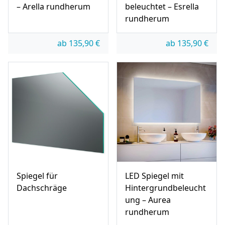
– Arella rundherum
beleuchtet – Esrella
rundherum
ab
135,90
€
ab
135,90
€
Spiegel für
LED Spiegel mit
Dachschräge
Hintergrundbeleucht
ung – Aurea
rundherum