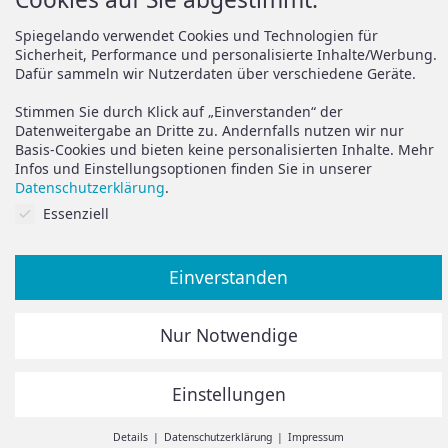
Versand
Spiegelando Magazin
Spiegelando verwendet Cookies und Technologien für
Sicherheit, Performance und personalisierte Inhalte/Werbung.
AGB
Dafür sammeln wir Nutzerdaten über verschiedene Geräte.
Widerruf
Support
Stimmen Sie durch Klick auf „Einverstanden“ der
Vertrag widerrufen
Datenweitergabe an Dritte zu. Andernfalls nutzen wir nur
Basis-Cookies und bieten keine personalisierten Inhalte. Mehr
Brauchen Sie Hilfe oder
Datenschutz
Infos und Einstellungsoptionen finden Sie in unserer
haben Sie Fragen?
Datenschutzerklärung
.
Impressum
Cookies auf Sie abgestimmt.
Essenziell
zum Hilfeportal
Einverstanden
Alle Preise inkl. der gesetzlichen MwSt.
Nur Notwendige
Die durchgestrichenen Preise entsprechen dem bisherigen
Preis in diesem Online-Shop.
Einstellungen
© Spiegelando 2024
Withdraw from contract
Details
Datenschutzerklärung
Impressum