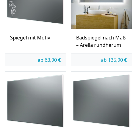
Spiegel mit Motiv
Badspiegel nach Maß
– Arella rundherum
ab
63,90
€
ab
135,90
€