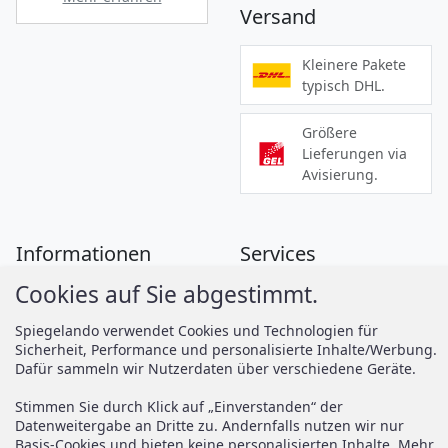
Versand
Kleinere Pakete
typisch DHL.
Größere
Lieferungen via
Avisierung.
Informationen
Services
Cookies auf Sie abgestimmt.
Zahlung
Montageanleitungen
Versand
Spiegelando Magazin
Spiegelando verwendet Cookies und Technologien für
Sicherheit, Performance und personalisierte Inhalte/Werbung.
AGB
Dafür sammeln wir Nutzerdaten über verschiedene Geräte.
Widerruf
Support
Stimmen Sie durch Klick auf „Einverstanden“ der
Vertrag widerrufen
Datenweitergabe an Dritte zu. Andernfalls nutzen wir nur
Basis-Cookies und bieten keine personalisierten Inhalte. Mehr
Brauchen Sie Hilfe oder