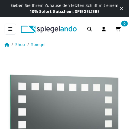
Zum Inhalt springen
Geben Sie Ihrem Zuhause
den letzten Schliff mit einem
10% Sofort Gutschein:
SPIEGELIEBE
0
Anmelden / R
Waren
Hollywood Spiegel nach Maß beleuchtet – Dice
Startseite
Shop
Spiegel