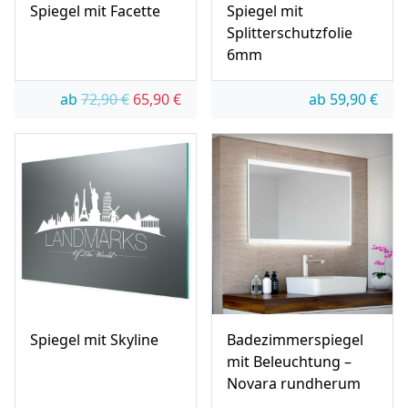
Spiegel mit Facette
Spiegel mit
Splitterschutzfolie
6mm
Ursprünglicher Preis war: 72,90 €
Aktueller Preis ist: 65,90 €.
ab
72,90
€
65,90
€
ab
59,90
€
Spiegel mit Skyline
Badezimmerspiegel
mit Beleuchtung –
Novara rundherum