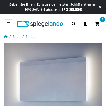
Zum Inhalt springen
Geben Sie Ihrem Zuhause
den letzten Schliff mit einem
10% Sofort Gutschein:
SPIEGELIEBE
0
Anmelden / R
Waren
LED Badspiegel beleuchtet nach Maß – Noemi links rechts
Startseite
Shop
Spiegel