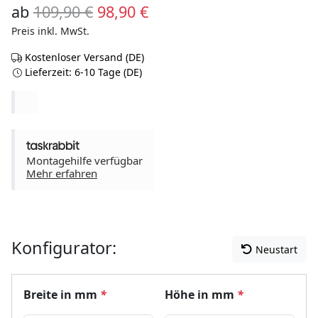
Ursprünglicher Preis war: 109,
Aktueller Preis ist: 98,9
ab
109,90
€
98,90
€
Preis inkl. MwSt.
Kostenloser Versand (DE)
Lieferzeit: 6-10 Tage (DE)
Montagehilfe verfügbar
Mehr erfahren
Konfigurator:
Neustart
Breite in mm
*
Höhe in mm
*