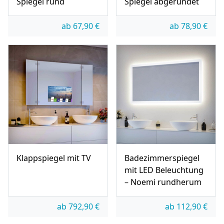
Spiegel rund
Spiegel abgerundet
ab
67,90
€
ab
78,90
€
Klappspiegel mit TV
Badezimmerspiegel
mit LED Beleuchtung
– Noemi rundherum
ab
792,90
€
ab
112,90
€