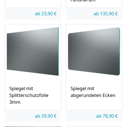
ab
23,90
€
ab
135,90
€
Spiegel mit
Spiegel mit
Splitterschutzfolie
abgerundeten Ecken
3mm
ab
29,90
€
ab
78,90
€