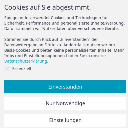
Cookies auf Sie abgestimmt.
Zahlung
Montageanleitungen
Versand
Spiegelando Magazin
Spiegelando verwendet Cookies und Technologien für
Sicherheit, Performance und personalisierte Inhalte/Werbung.
AGB
Dafür sammeln wir Nutzerdaten über verschiedene Geräte.
Widerruf
Support
Stimmen Sie durch Klick auf „Einverstanden“ der
Vertrag widerrufen
Datenweitergabe an Dritte zu. Andernfalls nutzen wir nur
Basis-Cookies und bieten keine personalisierten Inhalte. Mehr
Brauchen Sie Hilfe oder
Datenschutz
Infos und Einstellungsoptionen finden Sie in unserer
haben Sie Fragen?
Datenschutzerklärung
.
Impressum
Cookies auf Sie abgestimmt.
Essenziell
zum Hilfeportal
Einverstanden
Alle Preise inkl. der gesetzlichen MwSt.
Nur Notwendige
Die durchgestrichenen Preise entsprechen dem bisherigen
Preis in diesem Online-Shop.
Einstellungen
© Spiegelando 2024