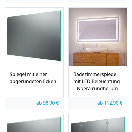
Spiegel mit einer
Badezimmerspiegel
abgerundeten Ecken
mit LED Beleuchtung
– Noera rundherum
ab
58,90
€
ab
112,90
€