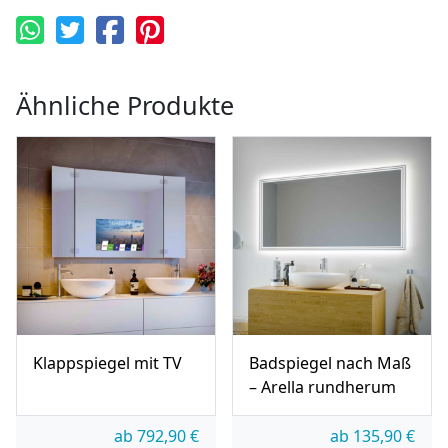
Ähnliche Produkte
Klappspiegel mit TV
Badspiegel nach Maß
– Arella rundherum
ab
792,90
€
ab
135,90
€