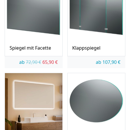
Spiegel mit Facette
Klappspiegel
Ursprünglicher Preis war: 72,90 €
Aktueller Preis ist: 65,90 €.
ab
72,90
€
65,90
€
ab
107,90
€