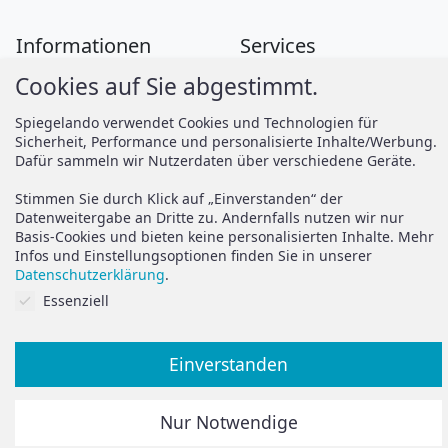
Informationen
Services
Cookies auf Sie abgestimmt.
Zahlung
Montageanleitungen
Versand
Spiegelando Magazin
Spiegelando verwendet Cookies und Technologien für
Sicherheit, Performance und personalisierte Inhalte/Werbung.
AGB
Dafür sammeln wir Nutzerdaten über verschiedene Geräte.
Widerruf
Support
Stimmen Sie durch Klick auf „Einverstanden“ der
Vertrag widerrufen
Datenweitergabe an Dritte zu. Andernfalls nutzen wir nur
Basis-Cookies und bieten keine personalisierten Inhalte. Mehr
Brauchen Sie Hilfe oder
Datenschutz
Infos und Einstellungsoptionen finden Sie in unserer
haben Sie Fragen?
Datenschutzerklärung
.
Impressum
Cookies auf Sie abgestimmt.
Essenziell
zum Hilfeportal
Einverstanden
Alle Preise inkl. der gesetzlichen MwSt.
Nur Notwendige
Die durchgestrichenen Preise entsprechen dem bisherigen
Preis in diesem Online-Shop.