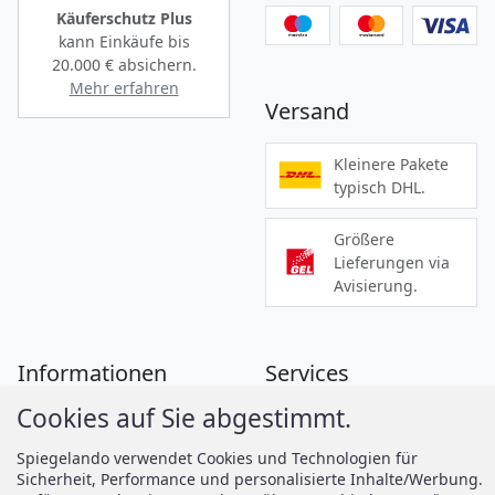
Käuferschutz Plus
kann Einkäufe bis
20.000 €
absichern.
Mehr erfahren
Versand
Kleinere Pakete
typisch DHL.
Größere
Lieferungen via
Avisierung.
Informationen
Services
Cookies auf Sie abgestimmt.
Zahlung
Montageanleitungen
Versand
Spiegelando Magazin
Spiegelando verwendet Cookies und Technologien für
Sicherheit, Performance und personalisierte Inhalte/Werbung.
AGB