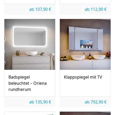
ab
107,90
€
ab
112,90
€
Badspiegel
Klappspiegel mit TV
beleuchtet – Oriena
rundherum
ab
135,90
€
ab
792,90
€