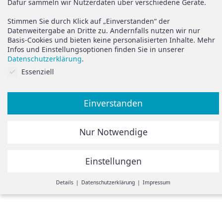
Dafür sammeln wir Nutzerdaten über verschiedene Geräte.
Widerruf
Support
Stimmen Sie durch Klick auf „Einverstanden“ der
Vertrag widerrufen
Datenweitergabe an Dritte zu. Andernfalls nutzen wir nur
Basis-Cookies und bieten keine personalisierten Inhalte. Mehr
Brauchen Sie Hilfe oder
Datenschutz
Infos und Einstellungsoptionen finden Sie in unserer
haben Sie Fragen?
Datenschutzerklärung
.
Impressum
Cookies auf Sie abgestimmt.
Essenziell
zum Hilfeportal
Einverstanden
Alle Preise inkl. der gesetzlichen MwSt.
Nur Notwendige
Die durchgestrichenen Preise entsprechen dem bisherigen
Preis in diesem Online-Shop.
Einstellungen
© Spiegelando 2024
Withdraw from contract
Details
Datenschutzerklärung
Impressum
Einstellungen
Hier ist eine Übersicht unserer Cookies. Sie können Kategorien
zustimmen oder einzelne Cookies auswählen und Infos