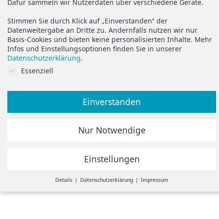
Dafür sammeln wir Nutzerdaten über verschiedene Geräte.
Widerruf
Support
Stimmen Sie durch Klick auf „Einverstanden“ der
Vertrag widerrufen
Datenweitergabe an Dritte zu. Andernfalls nutzen wir nur
Basis-Cookies und bieten keine personalisierten Inhalte. Mehr
Brauchen Sie Hilfe oder
Datenschutz
Infos und Einstellungsoptionen finden Sie in unserer
haben Sie Fragen?
Datenschutzerklärung
.
Impressum
Cookies auf Sie abgestimmt.
Essenziell
zum Hilfeportal
Einverstanden
Alle Preise inkl. der gesetzlichen MwSt.
Nur Notwendige
Die durchgestrichenen Preise entsprechen dem bisherigen
Preis in diesem Online-Shop.
Einstellungen
© Spiegelando 2024
Withdraw from contract
Details
Datenschutzerklärung
Impressum
Einstellungen
Hier ist eine Übersicht unserer Cookies. Sie können Kategorien
zustimmen oder einzelne Cookies auswählen und Infos