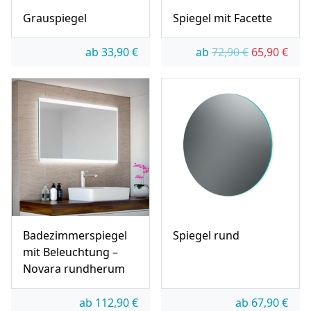
Grauspiegel
Spiegel mit Facette
Ursprünglic
Aktue
ab
33,90
€
ab
72,90
€
65,90
€
Badezimmerspiegel
Spiegel rund
mit Beleuchtung –
Novara rundherum
ab
112,90
€
ab
67,90
€