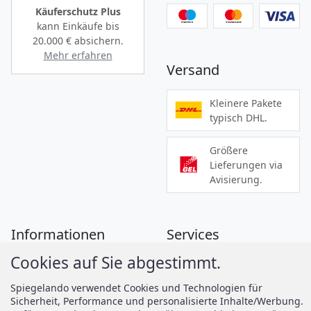
Käuferschutz Plus
kann Einkäufe bis
20.000 €
absichern.
Mehr erfahren
Versand
Kleinere Pakete
typisch DHL.
Größere
Lieferungen via
Avisierung.
Informationen
Services
Cookies auf Sie abgestimmt.
Zahlung
Montageanleitungen
Versand
Spiegelando Magazin
Spiegelando verwendet Cookies und Technologien für
Sicherheit, Performance und personalisierte Inhalte/Werbung.
AGB