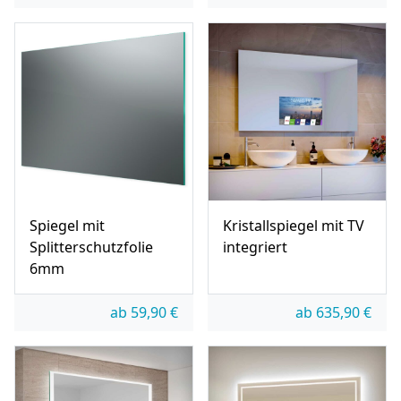
Spiegel mit
Kristallspiegel mit TV
Splitterschutzfolie
integriert
6mm
ab
59,90
€
ab
635,90
€