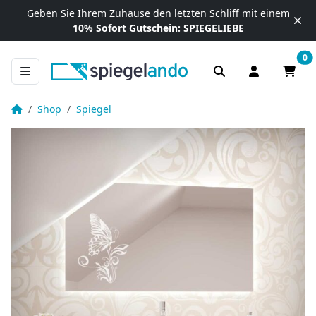
Zum Inhalt springen
Geben Sie Ihrem Zuhause
den letzten Schliff mit einem
10% Sofort Gutschein:
SPIEGELIEBE
0
Anmelden / R
Waren
Spiegel für Dachschräge Schmetterling – Smetba
Startseite
Shop
Spiegel