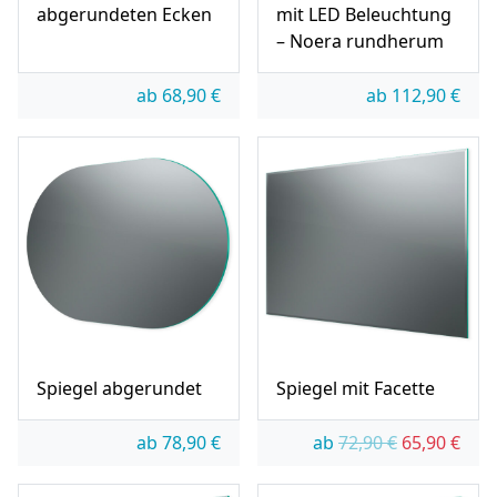
abgerundeten Ecken
mit LED Beleuchtung
– Noera rundherum
ab
68,90
€
ab
112,90
€
Spiegel abgerundet
Spiegel mit Facette
Ursprünglic
Aktue
ab
78,90
€
ab
72,90
€
65,90
€