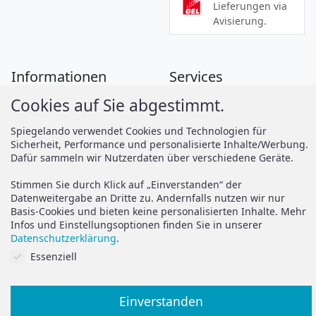
Lieferungen via
Avisierung.
Informationen
Services
Cookies auf Sie abgestimmt.
Zahlung
Montageanleitungen
Versand
Spiegelando Magazin
Spiegelando verwendet Cookies und Technologien für
Sicherheit, Performance und personalisierte Inhalte/Werbung.
AGB
Dafür sammeln wir Nutzerdaten über verschiedene Geräte.
Widerruf
Support
Stimmen Sie durch Klick auf „Einverstanden“ der
Vertrag widerrufen
Datenweitergabe an Dritte zu. Andernfalls nutzen wir nur
Basis-Cookies und bieten keine personalisierten Inhalte. Mehr
Brauchen Sie Hilfe oder
Datenschutz
Infos und Einstellungsoptionen finden Sie in unserer
haben Sie Fragen?
Datenschutzerklärung
.
Impressum
Cookies auf Sie abgestimmt.
Essenziell
zum Hilfeportal
Einverstanden