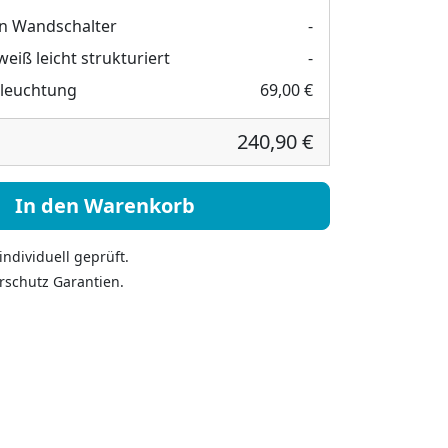
n Wandschalter
-
eiß leicht strukturiert
-
eleuchtung
69,00 €
240,90 €
olz und Beleuchtung - Lenora oben Menge
In den Warenkorb
ndividuell geprüft.
rschutz Garantien.