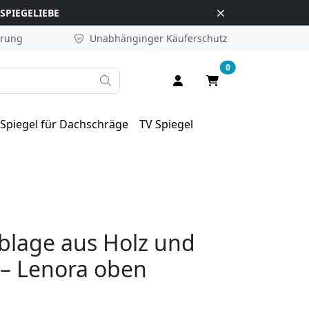
SPIEGELIEBE
erung
Unabhänginger
Käuferschutz
0
Suche
Anmelden / Registrieren
Warenkorb
Spiegel für Dachschräge
TV Spiegel
Ablage aus Holz und
– Lenora oben