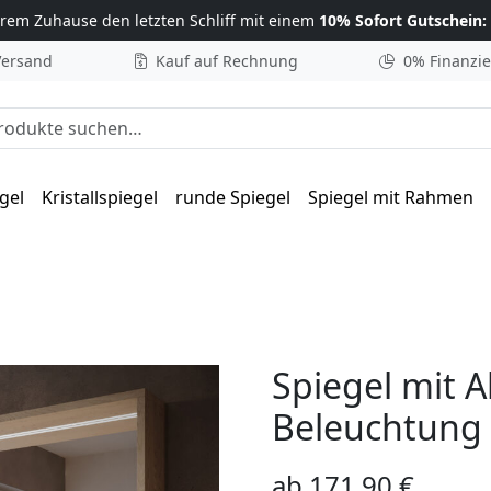
hrem Zuhause
den letzten Schliff mit einem
10% Sofort Gutschein:
Versand
Kauf auf Rechnung
0% Finanzi
he nach:
gel
Kristallspiegel
runde Spiegel
Spiegel mit Rahmen
– Lenora oben
Spiegel mit 
Beleuchtung 
ab
171,90
€