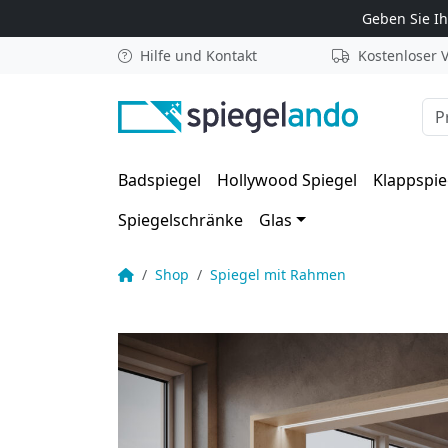
Zum Inhalt springen
Geben Sie I
Hilfe und Kontakt
Kostenloser 
Suc
Badspiegel
Hollywood Spiegel
Klappspie
Spiegelschränke
Glas
Spiegel mit Ablage aus Holz und Beleuchtung 
Startseite
Shop
Spiegel mit Rahmen