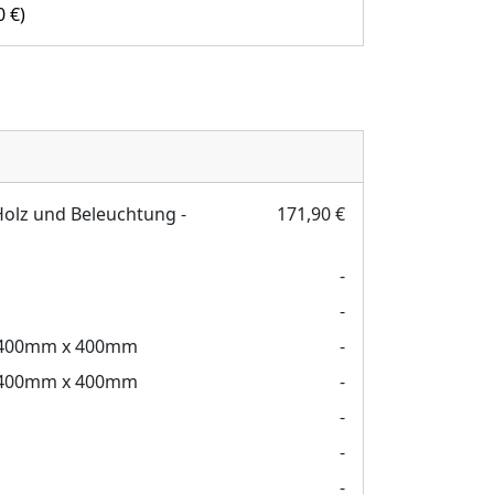
00
€
)
Holz und Beleuchtung -
171,90 €
-
-
400mm x 400mm
-
400mm x 400mm
-
-
-
-