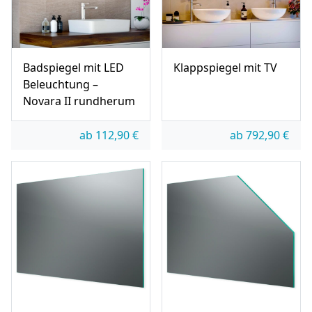
Badspiegel mit LED
Klappspiegel mit TV
Beleuchtung –
Novara II rundherum
ab
112,90
€
ab
792,90
€