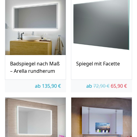
Badspiegel nach Maß
Spiegel mit Facette
– Arella rundherum
Ursprünglic
Aktue
ab
135,90
€
ab
72,90
€
65,90
€