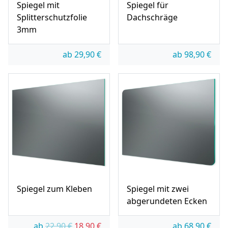
Spiegel mit
Spiegel für
Splitterschutzfolie
Dachschräge
3mm
ab
29,90
€
ab
98,90
€
Spiegel zum Kleben
Spiegel mit zwei
abgerundeten Ecken
Ursprünglicher Preis war: 22,90 €
Aktueller Preis ist: 18,90 €.
ab
22,90
€
18,90
€
ab
68,90
€