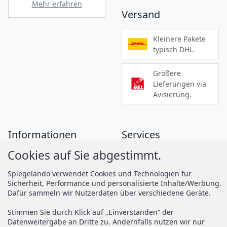
Mehr erfahren
Versand
Kleinere Pakete
typisch DHL.
Größere
Lieferungen via
Avisierung.
Informationen
Services
Cookies auf Sie abgestimmt.
Zahlung
Montageanleitungen
Versand
Spiegelando Magazin
Spiegelando verwendet Cookies und Technologien für
Sicherheit, Performance und personalisierte Inhalte/Werbung.
AGB
Dafür sammeln wir Nutzerdaten über verschiedene Geräte.
Widerruf
Support
Stimmen Sie durch Klick auf „Einverstanden“ der
Vertrag widerrufen
Datenweitergabe an Dritte zu. Andernfalls nutzen wir nur