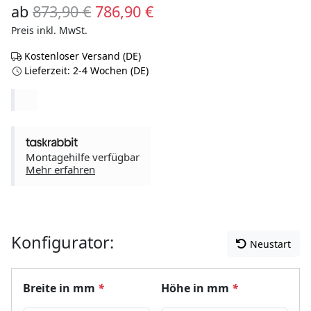
Ursprünglicher Preis war: 873,
Aktueller Preis ist: 786
ab
873,90
€
786,90
€
Preis inkl. MwSt.
Kostenloser Versand (DE)
Lieferzeit: 2-4 Wochen (DE)
Montagehilfe verfügbar
Mehr erfahren
Konfigurator:
Neustart
Breite in mm
*
Höhe in mm
*