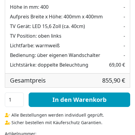
Höhe in mm:
400
-
Aufpreis Breite x Höhe:
400mm x 400mm
-
TV Gerät:
LED 15,6 Zoll (ca. 40cm)
-
TV Position:
oben links
-
Lichtfarbe:
warmweiß
-
Bedienung:
über eigenen Wandschalter
-
Lichtstärke:
doppelte Beleuchtung
69,00 €
Gesamtpreis
855,90 €
Spiegel mit TV im Hollywood Stil - Hollywood rundheru
In den Warenkorb
Alle Bestellungen werden individuell geprüft.
Sicher bestellen mit Käuferschutz Garantien.
Artikelnummer: