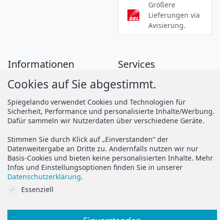
Größere
Lieferungen via
Avisierung.
Informationen
Services
Cookies auf Sie abgestimmt.
Zahlung
Montageanleitungen
Versand
Spiegelando Magazin
Spiegelando verwendet Cookies und Technologien für
Sicherheit, Performance und personalisierte Inhalte/Werbung.
AGB
Dafür sammeln wir Nutzerdaten über verschiedene Geräte.
Widerruf
Support
Stimmen Sie durch Klick auf „Einverstanden“ der
Vertrag widerrufen
Datenweitergabe an Dritte zu. Andernfalls nutzen wir nur
Basis-Cookies und bieten keine personalisierten Inhalte. Mehr
Brauchen Sie Hilfe oder
Datenschutz
Infos und Einstellungsoptionen finden Sie in unserer
haben Sie Fragen?
Datenschutzerklärung
.
Impressum
Cookies auf Sie abgestimmt.
Essenziell
zum Hilfeportal