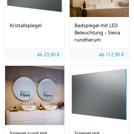
Kristallspiegel
Badspiegel mit LED
Beleuchtung – Siena
rundherum
ab
23,90
€
ab
112,90
€
Spiegel rund mit
Spiegel mit