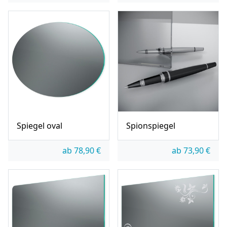
Spiegel oval
Spionspiegel
ab
78,90
€
ab
73,90
€