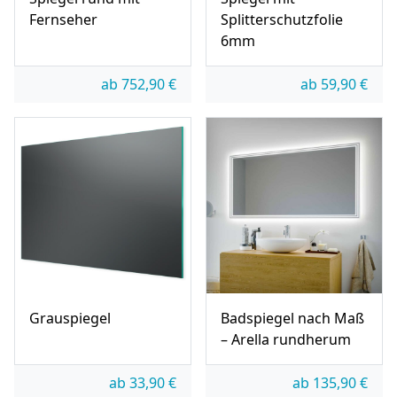
Fernseher
Splitterschutzfolie
6mm
ab
752,90
€
ab
59,90
€
Grauspiegel
Badspiegel nach Maß
– Arella rundherum
ab
33,90
€
ab
135,90
€