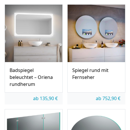
Badspiegel
Spiegel rund mit
beleuchtet – Oriena
Fernseher
rundherum
ab
135,90
€
ab
752,90
€