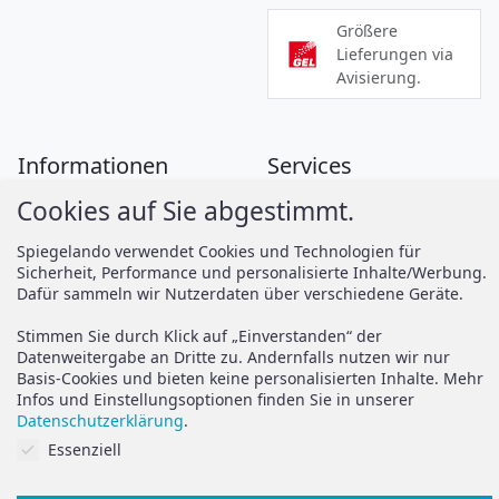
Größere
Lieferungen via
Avisierung.
Informationen
Services
Cookies auf Sie abgestimmt.
Zahlung
Montageanleitungen
Versand
Spiegelando Magazin
Spiegelando verwendet Cookies und Technologien für
Sicherheit, Performance und personalisierte Inhalte/Werbung.
AGB
Dafür sammeln wir Nutzerdaten über verschiedene Geräte.
Widerruf
Support
Stimmen Sie durch Klick auf „Einverstanden“ der
Vertrag widerrufen
Datenweitergabe an Dritte zu. Andernfalls nutzen wir nur
Basis-Cookies und bieten keine personalisierten Inhalte. Mehr
Brauchen Sie Hilfe oder
Datenschutz
Infos und Einstellungsoptionen finden Sie in unserer
haben Sie Fragen?
Datenschutzerklärung
.
Impressum
Cookies auf Sie abgestimmt.
Essenziell
zum Hilfeportal