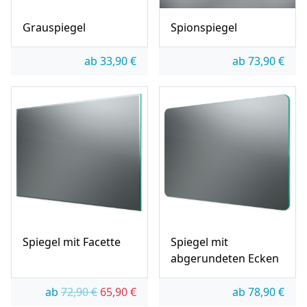
Grauspiegel
Spionspiegel
ab
33,90
€
ab
73,90
€
Spiegel mit Facette
Spiegel mit
abgerundeten Ecken
Ursprünglicher Preis war: 72,90 €
Aktueller Preis ist: 65,90 €.
ab
72,90
€
65,90
€
ab
78,90
€