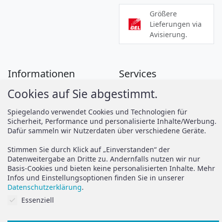
Größere
Lieferungen via
Avisierung.
Informationen
Services
Cookies auf Sie abgestimmt.
Zahlung
Montageanleitungen
Versand
Spiegelando Magazin
Spiegelando verwendet Cookies und Technologien für
Sicherheit, Performance und personalisierte Inhalte/Werbung.
AGB
Dafür sammeln wir Nutzerdaten über verschiedene Geräte.
Widerruf
Support
Stimmen Sie durch Klick auf „Einverstanden“ der
Vertrag widerrufen
Datenweitergabe an Dritte zu. Andernfalls nutzen wir nur
Basis-Cookies und bieten keine personalisierten Inhalte. Mehr
Brauchen Sie Hilfe oder
Datenschutz
Infos und Einstellungsoptionen finden Sie in unserer
haben Sie Fragen?
Datenschutzerklärung
.
Impressum
Cookies auf Sie abgestimmt.
Essenziell
zum Hilfeportal