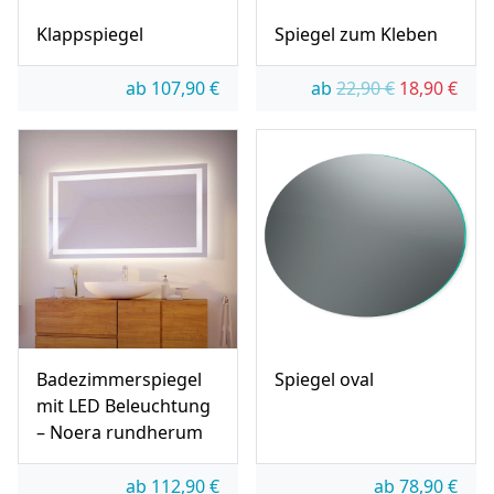
Klappspiegel
Spiegel zum Kleben
Ursprünglic
Aktue
ab
107,90
€
ab
22,90
€
18,90
€
Badezimmerspiegel
Spiegel oval
mit LED Beleuchtung
– Noera rundherum
ab
112,90
€
ab
78,90
€