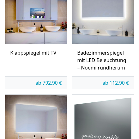
Klappspiegel mit TV
Badezimmerspiegel
mit LED Beleuchtung
– Noemi rundherum
ab
792,90
€
ab
112,90
€