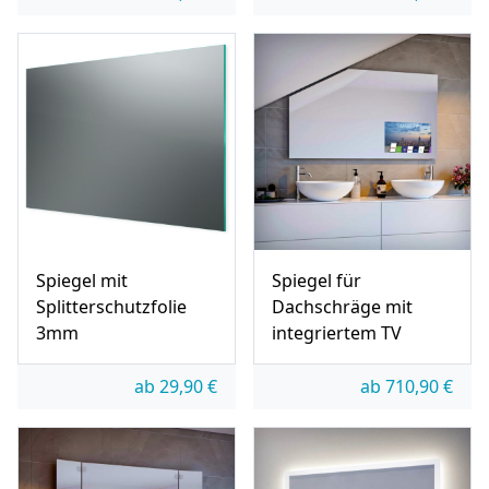
Spiegel mit
Spiegel für
Splitterschutzfolie
Dachschräge mit
3mm
integriertem TV
ab
29,90
€
ab
710,90
€