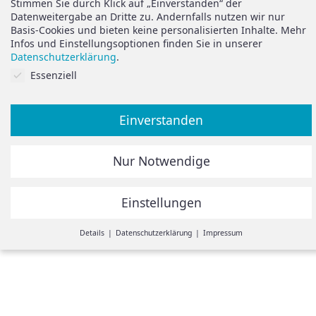
Support
Stimmen Sie durch Klick auf „Einverstanden“ der
Vertrag widerrufen
Datenweitergabe an Dritte zu. Andernfalls nutzen wir nur
Basis-Cookies und bieten keine personalisierten Inhalte. Mehr
Brauchen Sie Hilfe oder
Datenschutz
Infos und Einstellungsoptionen finden Sie in unserer
haben Sie Fragen?
Datenschutzerklärung
.
Impressum
Cookies auf Sie abgestimmt.
Essenziell
zum Hilfeportal
Einverstanden
Alle Preise inkl. der gesetzlichen MwSt.
Nur Notwendige
Die durchgestrichenen Preise entsprechen dem bisherigen
Preis in diesem Online-Shop.
Einstellungen
© Spiegelando 2024
Withdraw from contract
Details
Datenschutzerklärung
Impressum
Einstellungen
Hier ist eine Übersicht unserer Cookies. Sie können Kategorien
zustimmen oder einzelne Cookies auswählen und Infos
einsehen.