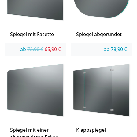
Spiegel mit Facette
Spiegel abgerundet
Ursprünglicher Preis war: 72,90 €
Aktueller Preis ist: 65,90 €.
ab
72,90
€
65,90
€
ab
78,90
€
Spiegel mit einer
Klappspiegel