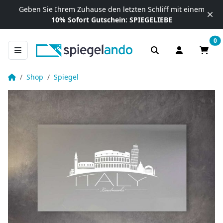
Zum Inhalt springen
Geben Sie Ihrem Zuhause
den letzten Schliff mit einem
10% Sofort Gutschein:
SPIEGELIEBE
0
Anmelden / R
Waren
Wandspiegel bleuchtet mit Skyline Motiv – Italy
Startseite
Shop
Spiegel