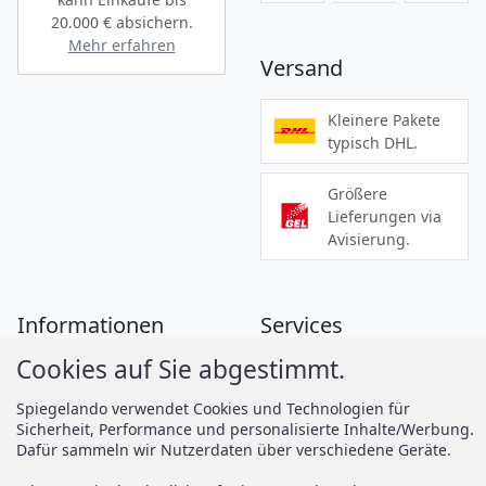
20.000 €
absichern.
Mehr erfahren
Versand
Kleinere Pakete
typisch DHL.
Größere
Lieferungen via
Avisierung.
Informationen
Services
Cookies auf Sie abgestimmt.
Zahlung
Montageanleitungen
Versand
Spiegelando Magazin
Spiegelando verwendet Cookies und Technologien für
Sicherheit, Performance und personalisierte Inhalte/Werbung.
AGB
Dafür sammeln wir Nutzerdaten über verschiedene Geräte.
Widerruf