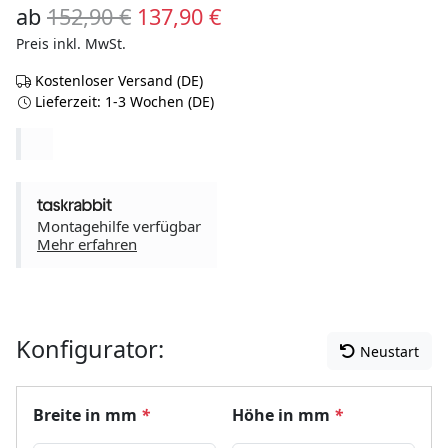
Ursprünglicher Preis war: 152,
Aktueller Preis ist: 137
ab
152,90
€
137,90
€
Preis inkl. MwSt.
Kostenloser Versand (DE)
Lieferzeit: 1-3 Wochen (DE)
Montagehilfe verfügbar
Mehr erfahren
Konfigurator:
Neustart
Breite in mm
*
Höhe in mm
*