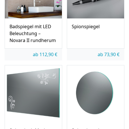
Badspiegel mit LED
Spionspiegel
Beleuchtung –
Novara II rundherum
ab
112,90
€
ab
73,90
€