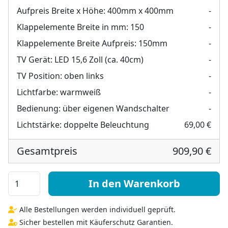
Aufpreis Breite x Höhe:
400mm x 400mm
-
Klappelemente Breite in mm:
150
-
Klappelemente Breite Aufpreis:
150mm
-
TV Gerät:
LED 15,6 Zoll (ca. 40cm)
-
TV Position:
oben links
-
Lichtfarbe:
warmweiß
-
Bedienung:
über eigenen Wandschalter
-
Lichtstärke:
doppelte Beleuchtung
69,00 €
Gesamtpreis
909,90 €
Badezimmer Klappspiegel mit Fernseher- Novara III ru
In den Warenkorb
Alle Bestellungen werden individuell geprüft.
Sicher bestellen mit Käuferschutz Garantien.