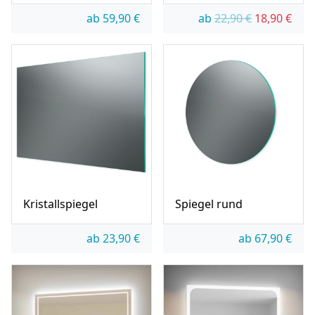
Ursprünglic
Aktue
ab
59,90
€
ab
22,90
€
18,90
€
Kristallspiegel
Spiegel rund
ab
23,90
€
ab
67,90
€