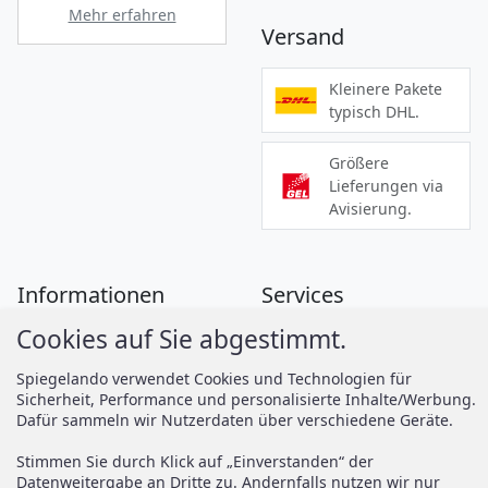
Mehr erfahren
Versand
Kleinere Pakete
typisch DHL.
Größere
Lieferungen via
Avisierung.
Informationen
Services
Cookies auf Sie abgestimmt.
Zahlung
Montageanleitungen
Versand
Spiegelando Magazin
Spiegelando verwendet Cookies und Technologien für
Sicherheit, Performance und personalisierte Inhalte/Werbung.
AGB
Dafür sammeln wir Nutzerdaten über verschiedene Geräte.
Widerruf
Support
Stimmen Sie durch Klick auf „Einverstanden“ der
Vertrag widerrufen
Datenweitergabe an Dritte zu. Andernfalls nutzen wir nur