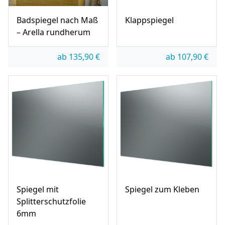
Badspiegel nach Maß
Klappspiegel
– Arella rundherum
ab
135,90
€
ab
107,90
€
Spiegel mit
Spiegel zum Kleben
Splitterschutzfolie
6mm