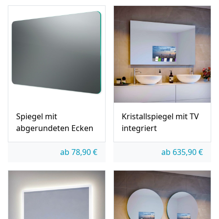
Spiegel mit
Kristallspiegel mit TV
abgerundeten Ecken
integriert
ab
78,90
€
ab
635,90
€