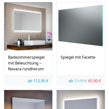
Badezimmerspiegel
Spiegel mit Facette
mit Beleuchtung –
Novara rundherum
Ursprünglic
Aktue
ab
112,90
€
ab
72,90
€
65,90
€