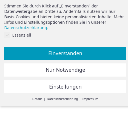
Widerruf
Support
Stimmen Sie durch Klick auf „Einverstanden“ der
Vertrag widerrufen
Datenweitergabe an Dritte zu. Andernfalls nutzen wir nur
Basis-Cookies und bieten keine personalisierten Inhalte. Mehr
Brauchen Sie Hilfe oder
Datenschutz
Infos und Einstellungsoptionen finden Sie in unserer
haben Sie Fragen?
Datenschutzerklärung
.
Impressum
Cookies auf Sie abgestimmt.
Essenziell
zum Hilfeportal
Einverstanden
Alle Preise inkl. der gesetzlichen MwSt.
Nur Notwendige
Die durchgestrichenen Preise entsprechen dem bisherigen
Preis in diesem Online-Shop.
Einstellungen
© Spiegelando 2024
Withdraw from contract
Details
Datenschutzerklärung
Impressum
Einstellungen
Hier ist eine Übersicht unserer Cookies. Sie können Kategorien
zustimmen oder einzelne Cookies auswählen und Infos
einsehen.