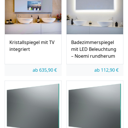
Kristallspiegel mit TV
Badezimmerspiegel
integriert
mit LED Beleuchtung
– Noemi rundherum
ab
635,90
€
ab
112,90
€