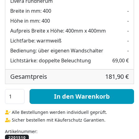
Livera rundherum
Breite in mm:
400
-
Höhe in mm:
400
-
Aufpreis Breite x Höhe:
400mm x 400mm
-
Lichtfarbe:
warmweiß
-
Bedienung:
über eigenen Wandschalter
-
Lichtstärke:
doppelte Beleuchtung
69,00 €
Gesamtpreis
181,90 €
Badezimmerspiegel beleuchtet - Livera rundherum Men
In den Warenkorb
Alle Bestellungen werden individuell geprüft.
Sicher bestellen mit Käuferschutz Garantien.
Artikelnummer: