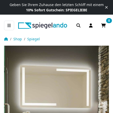
Zum Inhalt springen
Geben Sie Ihrem Zuhause
den letzten Schliff mit einem
10% Sofort Gutschein:
SPIEGELIEBE
0
Anmelden / R
Waren
Badezimmerspiegel beleuchtet – Livera rundherum
Startseite
Shop
Spiegel