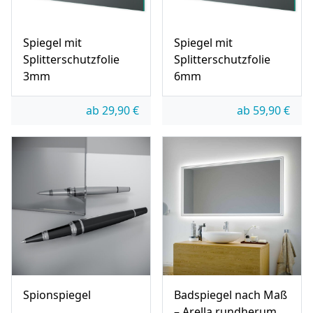
Spiegel mit
Spiegel mit
Splitterschutzfolie
Splitterschutzfolie
3mm
6mm
ab
29,90
€
ab
59,90
€
Spionspiegel
Badspiegel nach Maß
– Arella rundherum