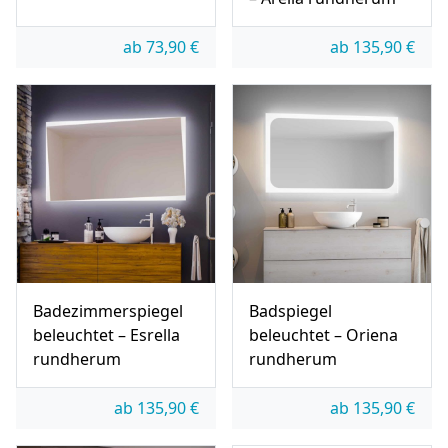
ab
73,90
€
ab
135,90
€
Badezimmerspiegel
Badspiegel
beleuchtet – Esrella
beleuchtet – Oriena
rundherum
rundherum
ab
135,90
€
ab
135,90
€