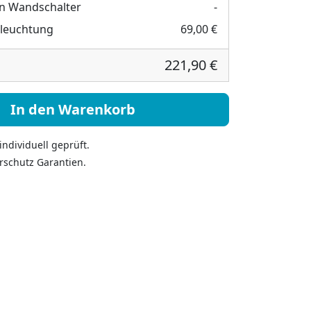
n Wandschalter
-
eleuchtung
69,00 €
221,90 €
tterling Motiv - Smetba Menge
In den Warenkorb
ndividuell geprüft.
rschutz Garantien.