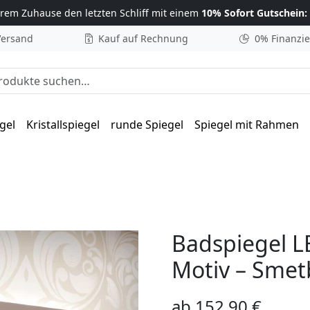
hrem Zuhause
den letzten Schliff mit einem
10% Sofort Gutschein:
Versand
Kauf auf Rechnung
0% Finanzi
he nach:
gel
Kristallspiegel
runde Spiegel
Spiegel mit Rahmen
tba
Badspiegel L
Motiv – Smet
ab
152,90
€