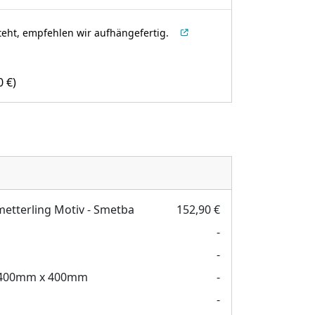
teht, empfehlen wir aufhängefertig.
00
€
)
metterling Motiv - Smetba
152,90 €
-
-
400mm x 400mm
-
-