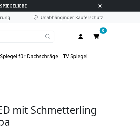
SPIEGELIEBE
erung
Unabhänginger
Käuferschutz
0
Suche
Anmelden / Registrieren
Warenkorb
Spiegel für Dachschräge
TV Spiegel
ED mit Schmetterling
ba