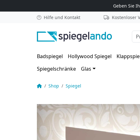
Zum Inhalt springen
Geben Sie I
Hilfe und Kontakt
Kostenloser 
Suc
Badspiegel
Hollywood Spiegel
Klappspie
Spiegelschränke
Glas
Badspiegel LED mit Schmetterling Motiv – Sme
Startseite
Shop
Spiegel