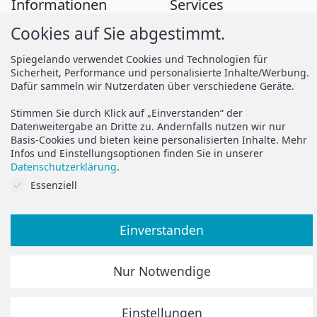
Informationen
Services
Cookies auf Sie abgestimmt.
Zahlung
Montageanleitungen
Versand
Spiegelando Magazin
Spiegelando verwendet Cookies und Technologien für
Sicherheit, Performance und personalisierte Inhalte/Werbung.
AGB
Dafür sammeln wir Nutzerdaten über verschiedene Geräte.
Widerruf
Support
Stimmen Sie durch Klick auf „Einverstanden“ der
Vertrag widerrufen
Datenweitergabe an Dritte zu. Andernfalls nutzen wir nur
Basis-Cookies und bieten keine personalisierten Inhalte. Mehr
Brauchen Sie Hilfe oder
Datenschutz
Infos und Einstellungsoptionen finden Sie in unserer
haben Sie Fragen?
Datenschutzerklärung
.
Impressum
Cookies auf Sie abgestimmt.
Essenziell
zum Hilfeportal
Einverstanden
Alle Preise inkl. der gesetzlichen MwSt.
Nur Notwendige
Die durchgestrichenen Preise entsprechen dem bisherigen
Preis in diesem Online-Shop.
Einstellungen
© Spiegelando 2024