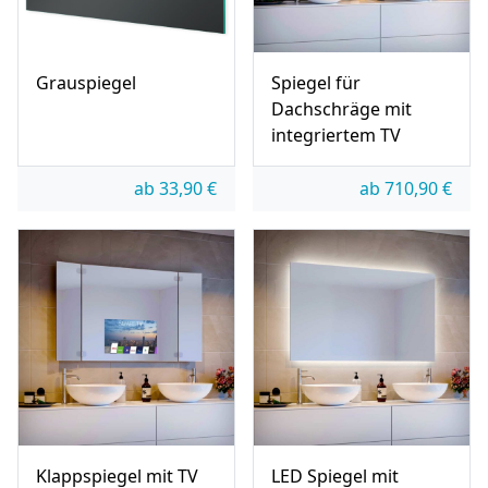
Grauspiegel
Spiegel für
Dachschräge mit
integriertem TV
ab
33,90
€
ab
710,90
€
Klappspiegel mit TV
LED Spiegel mit