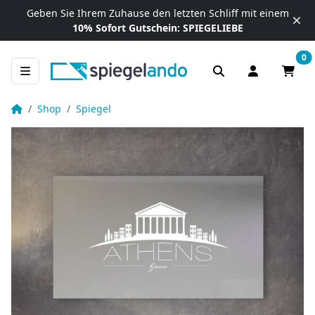
Zum Inhalt springen
Geben Sie Ihrem Zuhause
den letzten Schliff mit einem
10% Sofort Gutschein:
SPIEGELIEBE
0
Anmelden / R
Waren
Deko Wandspiegel mit Beleuchtung – Athens
Startseite
Shop
Spiegel