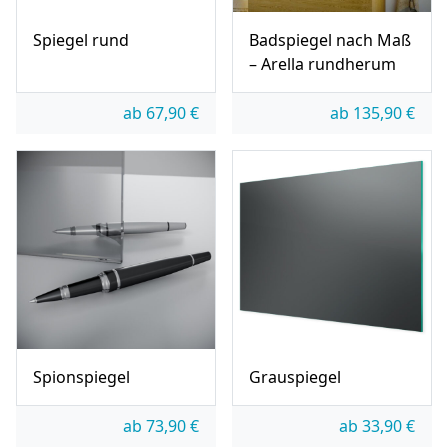
Spiegel rund
Badspiegel nach Maß
– Arella rundherum
ab
67,90
€
ab
135,90
€
Spionspiegel
Grauspiegel
ab
73,90
€
ab
33,90
€