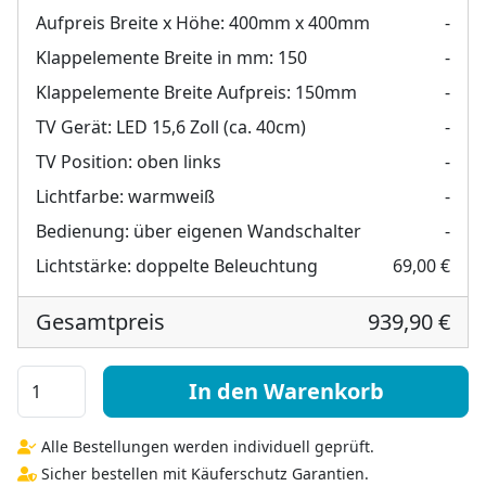
Aufpreis Breite x Höhe:
400mm x 400mm
-
Klappelemente Breite in mm:
150
-
Klappelemente Breite Aufpreis:
150mm
-
TV Gerät:
LED 15,6 Zoll (ca. 40cm)
-
TV Position:
oben links
-
Lichtfarbe:
warmweiß
-
Bedienung:
über eigenen Wandschalter
-
Lichtstärke:
doppelte Beleuchtung
69,00 €
Gesamtpreis
939,90 €
Hollywood TV Spiegel klappbar - Hollywood oben unten
In den Warenkorb
Alle Bestellungen werden individuell geprüft.
Sicher bestellen mit Käuferschutz Garantien.