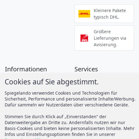
Kleinere Pakete
typisch DHL.
Größere
Lieferungen via
Avisierung.
Informationen
Services
Cookies auf Sie abgestimmt.
Zahlung
Montageanleitungen
Versand
Spiegelando Magazin
Spiegelando verwendet Cookies und Technologien für
Sicherheit, Performance und personalisierte Inhalte/Werbung.
AGB
Dafür sammeln wir Nutzerdaten über verschiedene Geräte.
Widerruf
Support
Stimmen Sie durch Klick auf „Einverstanden“ der
Vertrag widerrufen
Datenweitergabe an Dritte zu. Andernfalls nutzen wir nur
Basis-Cookies und bieten keine personalisierten Inhalte. Mehr
Brauchen Sie Hilfe oder
Datenschutz
Infos und Einstellungsoptionen finden Sie in unserer
haben Sie Fragen?