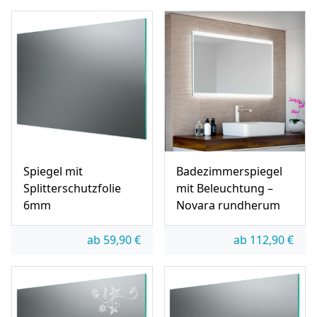
Spiegel mit
Badezimmerspiegel
Splitterschutzfolie
mit Beleuchtung –
6mm
Novara rundherum
ab
59,90
€
ab
112,90
€