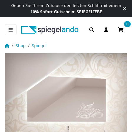
Zum Inhalt springen
Geben Sie Ihrem Zuhause
den letzten Schliff mit einem
10% Sofort Gutschein:
SPIEGELIEBE
0
Anmelden / R
Waren
LED Spiegel für Dachschräge mit Schwan – Svania
Startseite
Shop
Spiegel