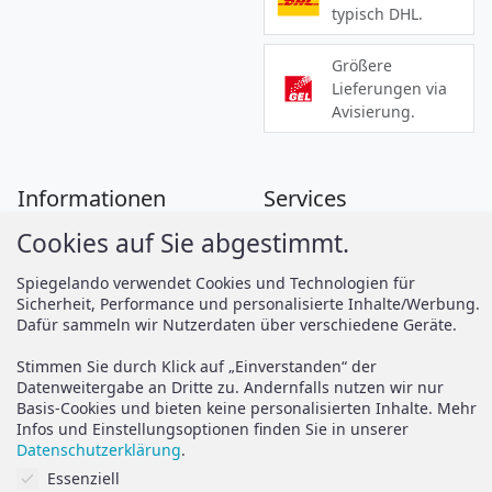
typisch DHL.
Größere
Lieferungen via
Avisierung.
Informationen
Services
Cookies auf Sie abgestimmt.
Zahlung
Montageanleitungen
Versand
Spiegelando Magazin
Spiegelando verwendet Cookies und Technologien für
Sicherheit, Performance und personalisierte Inhalte/Werbung.
AGB
Dafür sammeln wir Nutzerdaten über verschiedene Geräte.
Widerruf
Support
Stimmen Sie durch Klick auf „Einverstanden“ der
Vertrag widerrufen
Datenweitergabe an Dritte zu. Andernfalls nutzen wir nur
Basis-Cookies und bieten keine personalisierten Inhalte. Mehr
Brauchen Sie Hilfe oder
Datenschutz
Infos und Einstellungsoptionen finden Sie in unserer
haben Sie Fragen?
Datenschutzerklärung
.
Impressum
Cookies auf Sie abgestimmt.
Essenziell
zum Hilfeportal