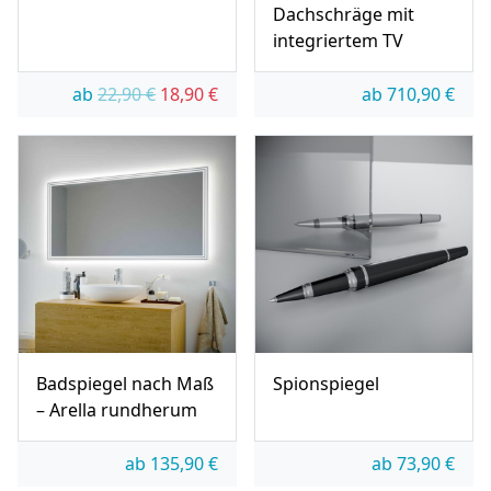
Dachschräge mit
integriertem TV
Ursprünglicher Preis war: 22,90 €
Aktueller Preis ist: 18,90 €.
ab
22,90
€
18,90
€
ab
710,90
€
Badspiegel nach Maß
Spionspiegel
– Arella rundherum
ab
135,90
€
ab
73,90
€