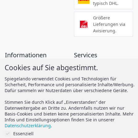
typisch DHL.
Größere
Lieferungen via
Avisierung.
Informationen
Services
Cookies auf Sie abgestimmt.
Zahlung
Montageanleitungen
Versand
Spiegelando Magazin
Spiegelando verwendet Cookies und Technologien für
Sicherheit, Performance und personalisierte Inhalte/Werbung.
AGB
Dafür sammeln wir Nutzerdaten über verschiedene Geräte.
Widerruf
Support
Stimmen Sie durch Klick auf „Einverstanden“ der
Vertrag widerrufen
Datenweitergabe an Dritte zu. Andernfalls nutzen wir nur
Basis-Cookies und bieten keine personalisierten Inhalte. Mehr
Brauchen Sie Hilfe oder
Datenschutz
Infos und Einstellungsoptionen finden Sie in unserer
haben Sie Fragen?
Datenschutzerklärung
.
Impressum
Cookies auf Sie abgestimmt.
Essenziell
zum Hilfeportal