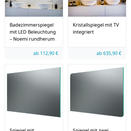
Badezimmerspiegel
Kristallspiegel mit TV
mit LED Beleuchtung
integriert
– Noemi rundherum
ab
112,90
€
ab
635,90
€
Spiegel mit
Spiegel mit zwei