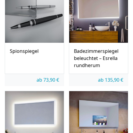
Spionspiegel
Badezimmerspiegel
beleuchtet – Esrella
rundherum
ab
73,90
€
ab
135,90
€