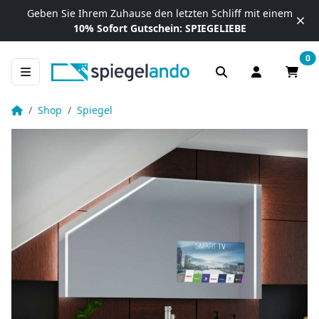
Zum Inhalt springen
Geben Sie Ihrem Zuhause
den letzten Schliff mit einem
10% Sofort Gutschein:
SPIEGELIEBE
0
Anmelden / R
Waren
TV Spiegel beleuchtet für Dachschräge – Viela rechts links
Startseite
Shop
Spiegel