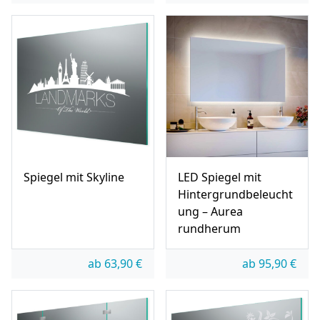
Spiegel mit Skyline
LED Spiegel mit
Hintergrundbeleucht
ung – Aurea
rundherum
ab
63,90
€
ab
95,90
€